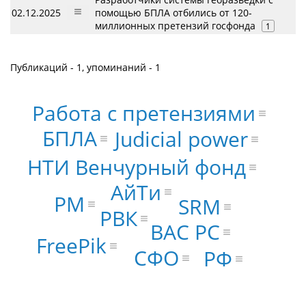
02.12.2025
помощью БПЛА отбились от 120-
миллионных претензий госфонда
1
Публикаций - 1, упоминаний - 1
Работа с претензиями
БПЛА
Judicial power
НТИ Венчурный фонд
АйТи
PM
SRM
РВК
ВАС РС
FreePik
СФО
РФ