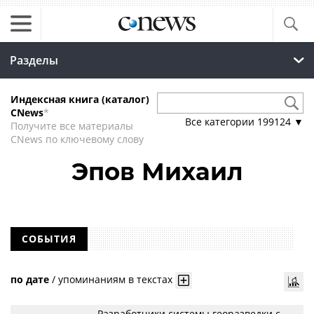
Разделы
Индексная книга (каталог)
CNews
*
Все категории
199124
▼
Получите все материалы
CNews по ключевому слову
Эпов Михаил
СОБЫТИЯ
по дате
/
упоминаниям в текстах
Разработчики системы георазведки с