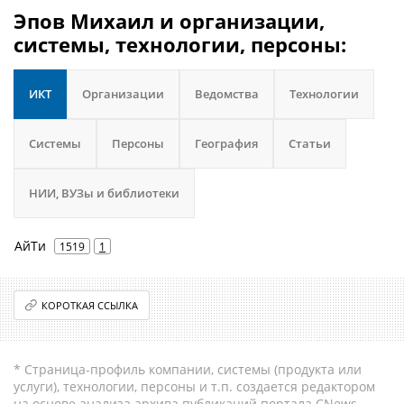
Эпов Михаил и организации,
системы, технологии, персоны:
ИКТ
Организации
Ведомства
Технологии
Системы
Персоны
География
Статьи
НИИ, ВУЗы и библиотеки
АйТи
1519
1
КОРОТКАЯ ССЫЛКА
* Страница-профиль компании, системы (продукта или
услуги), технологии, персоны и т.п. создается редактором
на основе анализа архива публикаций портала CNews.