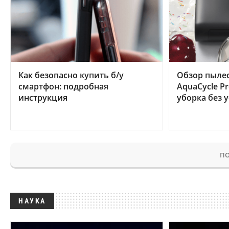
Как безопасно купить б/у
Обзор пылес
смартфон: подробная
AquaCycle Pr
инструкция
уборка без 
ПО
НАУКА