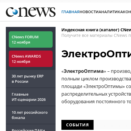
ГЛАВНАЯ
НОВОСТИ
АНАЛИТИКА
КО
Индексная книга (каталог) CNe
Получите все материалы CNews п
CNews FORUM
12 ноября
ЭлектроОпт
CNews AWARDS
12 ноября
«
ЭлектроОптима
» – произв
30 лет рынку ERP
полным циклом производства.
в России
площади «ЭлектроОптимы» сос
распределительных устройств
Главные
ИТ-сценарии
2026
оборудования постоянного то
10 лет российского
бэкапа
СОБЫТИЯ
Российские ПАКи