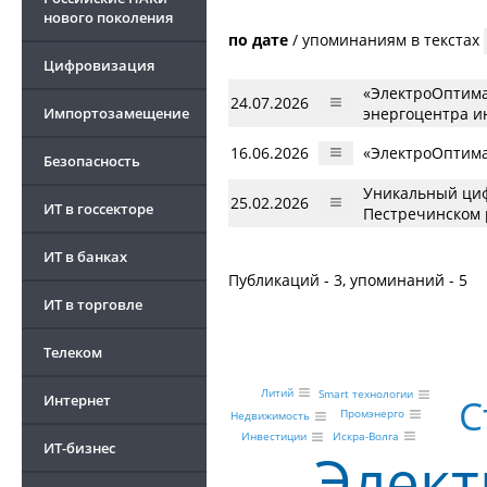
нового поколения
по дате
/
упоминаниям в текстах
Цифровизация
«ЭлектроОптима
24.07.2026
Импортозамещение
энергоцентра и
16.06.2026
«ЭлектроОптима
Безопасность
Уникальный циф
25.02.2026
ИТ в госсекторе
Пестречинском 
ИТ в банках
Публикаций - 3, упоминаний - 5
ИТ в торговле
Телеком
Литий
Smart технологии
С
Интернет
Промэнерго
Недвижимость
Искра-Волга
Инвестиции
ИТ-бизнес
Элект