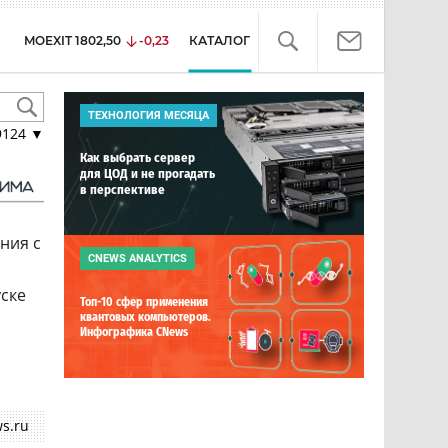
MOEXIT
1802,50
-0,23
КАТАЛОГ
ТЕХНОЛОГИЯ МЕСЯЦА
9124
▼
Как выбрать сервер
для ЦОД и не прогадать
в перспективе
ния с
CNEWS ANALYTICS
ске
Топ-10 сфер применения
квантовых компьютеров.
Инфографика CNews
s.ru