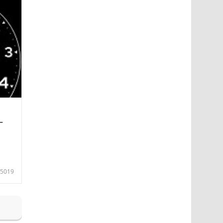
—
5019