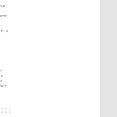
тся
ков,
а
ь
 или
ой
 и
ов
ли и