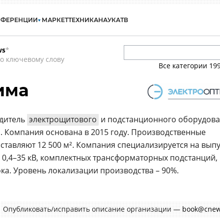
НФЕРЕНЦИИ
МАРКЕТ
ТЕХНИКА
НАУКА
ТВ
ws
*
о ключевому слову
Все категории
19
има
одитель
электрощитового
и подстанционного оборудова
 Компания основана в 2015 году. Производственные
тавляют 12 500 м². Компания специализируется на выпу
 0,4–35 кВ, комплектных трансформаторных подстанций,
ка. Уровень локализации производства – 90%.
Опубликовать/исправить описание организации —
book@cnew