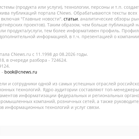
темы (продукта или услуги), технологии, персоны и т.п. создае
рхива публикаций портала CNews. Обрабатываются тексты всех
, включая "Главные новости",
статьи
, аналитические обзоры рын
ртнёрских проектов). Таким образом, чем больше публикаций н
ли продукта/услуги, тем более информативен профиль. Профил
 дополнительной информацией, в т.ч. презентацией о компании
ала CNews.ru c 11.1998 до 08.2026 годы.
8, в очереди разбора - 724624.
9124.
 -
book@cnews.ru
ели и сотрудники одной из самых успешных отраслей российск
онных технологий. Ядро аудитории составляют топ-менеджеры
таментов информатизации федеральных и региональных орган
 промышленных компаний, розничных сетей, а также руководите
в информационных технологий и услуг связи.