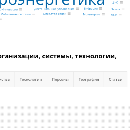
ЦФО
Вибрация
Дистанционное управление
Земля
гоИнновации
Оператор связи
Мобильные системы
Мониторинг
NMS
ганизации, системы, технологии,
мства
Технологии
Персоны
География
Статьи