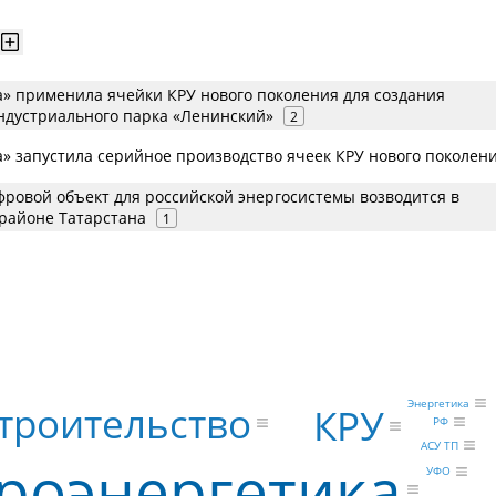
» применила ячейки КРУ нового поколения для создания
ндустриального парка «Ленинский»
2
» запустила серийное производство ячеек КРУ нового поколен
ровой объект для российской энергосистемы возводится в
районе Татарстана
1
Энергетика
троительство
КРУ
РФ
АСУ ТП
роэнергетика
УФО