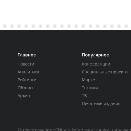
Главное
Популярное
Новости
Конференции
Аналитика
Специальные проекты
Рейтинги
Маркет
Обзоры
Техника
Архив
ТВ
Печатные издания
Сетевое издание «CNews» («СиНьюс») зарегистрирова