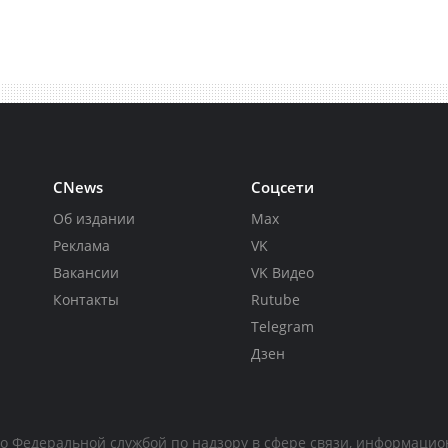
CNews
Соцсети
Об издании
Max
Реклама
VK
Вакансии
VK Видео
Контакты
Rutube
Telegram
Дзен
но Федеральной службой по надзору в сфере связи, информаци