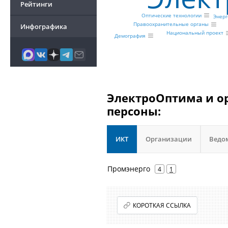
Рейтинги
Оптические технологии
Энер
Правоохранительные органы
Инфографика
Национальный проект
Демография
ЭлектроОптима и ор
персоны:
ИКТ
Организации
Ведо
Промэнерго
4
1
КОРОТКАЯ ССЫЛКА