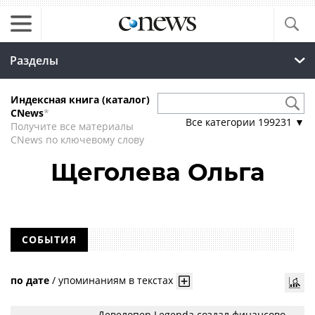
Разделы
Индексная книга (каталог)
CNews
*
Все категории
199231
▼
Получите все материалы
CNews по ключевому слову
Щеголева Ольга
СОБЫТИЯ
по дате
/
упоминаниям в текстах
Девелопер Legenda создал финансово-