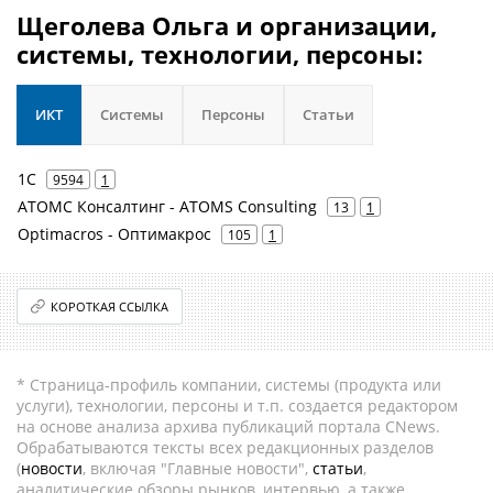
Щеголева Ольга и организации,
системы, технологии, персоны:
ИКТ
Системы
Персоны
Статьи
1С
9594
1
АТОМС Консалтинг - ATOMS Consulting
13
1
Optimacros - Оптимакрос
105
1
КОРОТКАЯ ССЫЛКА
* Страница-профиль компании, системы (продукта или
услуги), технологии, персоны и т.п. создается редактором
на основе анализа архива публикаций портала CNews.
Обрабатываются тексты всех редакционных разделов
(
новости
, включая "Главные новости",
статьи
,
аналитические обзоры рынков, интервью, а также