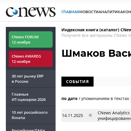
ГЛАВНАЯ
НОВОСТИ
АНАЛИТИКА
КО
Индексная книга (каталог) CNe
Получите все материалы CNews п
CNews FORUM
12 ноября
Шмаков Вас
CNews AWARDS
12 ноября
30 лет рынку ERP
в России
СОБЫТИЯ
Главные
по дате
/
упоминаниям в текстах
ИТ-сценарии
2026
10 лет российского
CNews Analytic
14.11.2025
бэкапа
унифицированн
Российские ПАКи