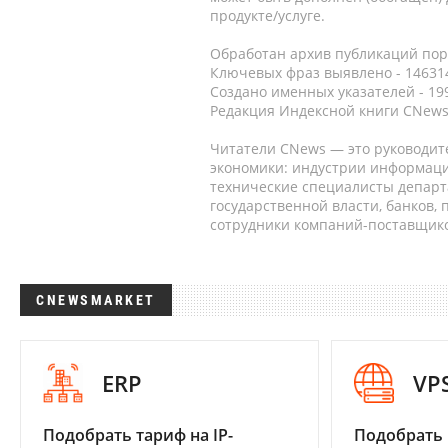
продукте/услуге.
Обработан архив публикаций порт
Ключевых фраз выявлено - 146314
Создано именных указателей - 19
Редакция Индексной книги CNews
Читатели CNews — это руководит
экономики: индустрии информаци
технические специалисты депар
государственной власти, банков,
сотрудники компаний-поставщико
CNEWSMARKET
ERP
VP
Подобрать тариф на IP-
Подобрать