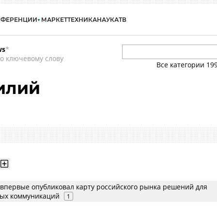
НФЕРЕНЦИИ
МАРКЕТ
ТЕХНИКА
НАУКА
ТВ
ws
*
о ключевому слову
Все категории
19
илий
s впервые опубликовал карту российского рынка решений для
ых коммуникаций
1