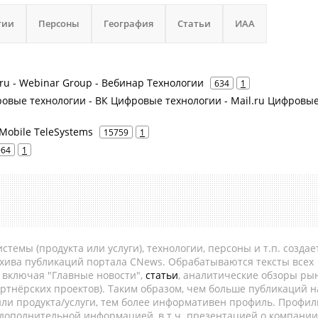
гии
Персоны
География
Статьи
ИАА
ru - Webinar Group - Вебинар Технологии
634
1
фровые технологии - ВК Цифровые технологии - Mail.ru Цифровы
Mobile TeleSystems
15759
1
964
1
темы (продукта или услуги), технологии, персоны и т.п. создае
рхива публикаций портала CNews. Обрабатываются тексты всех
, включая "Главные новости",
статьи
, аналитические обзоры рын
ртнёрских проектов). Таким образом, чем больше публикаций н
ли продукта/услуги, тем более информативен профиль. Профил
 дополнительной информацией, в т.ч. презентацией о компании