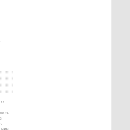
е
тся
ков,
а
ь
 или