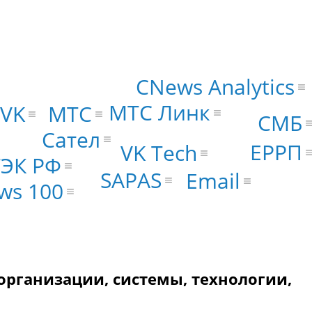
CNews Analytics
МТС Линк
МТС
VK
СМБ
Сател
ЕРРП
VK Tech
ЭК РФ
SAPAS
Email
ws 100
рганизации, системы, технологии,