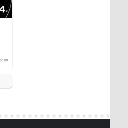
—
5108