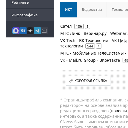
Рейтинги
ИКТ
Ведомства
Техноло
Инфографика
Сател
186
1
МТС Линк - Вебинар.ру - Webinar.
VK Tech - ВК Технологии - VK Ци
технологии
544
1
МТС - Мобильные ТелеСистемы - 
VK - Mail.ru Group - ВКонтакте
4
КОРОТКАЯ ССЫЛКА
* Страница-профиль компании, сис
редактором на основе анализа а
редакционных разделов (
новости
интервью, а также содержание па
CNews было с именем компании и
может быть дополнен (обогащен)