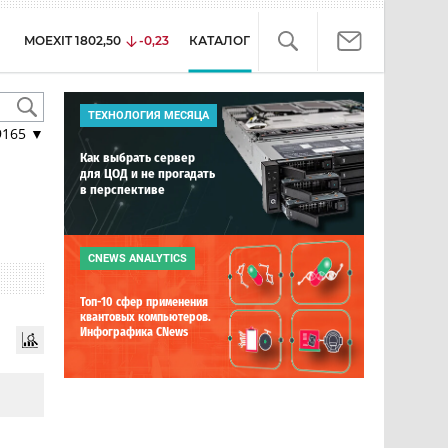
MOEXIT
1802,50
-0,23
КАТАЛОГ
ТЕХНОЛОГИЯ МЕСЯЦА
9165
▼
Как выбрать сервер
для ЦОД и не прогадать
в перспективе
CNEWS ANALYTICS
Топ-10 сфер применения
квантовых компьютеров.
Инфографика CNews