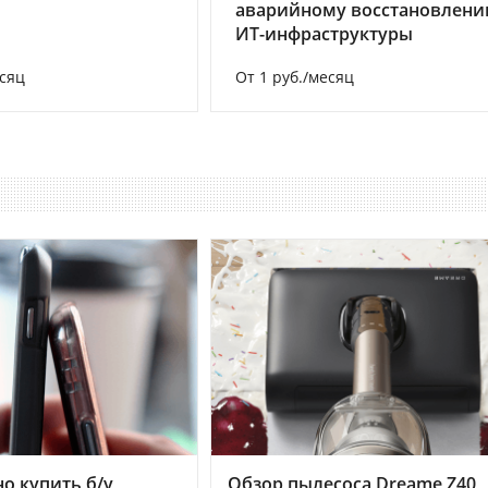
аварийному восстановлен
ИТ-инфраструктуры
есяц
От 1 руб./месяц
но купить б/у
Обзор пылесоса Dreame Z40