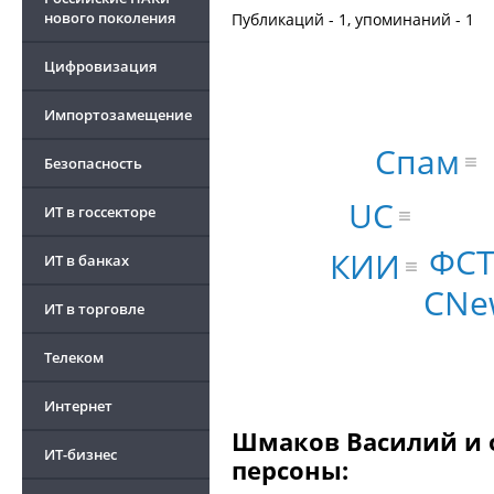
нового поколения
Публикаций - 1, упоминаний - 1
Цифровизация
Импортозамещение
Спам
Безопасность
UC
ИТ в госсекторе
ФСТ
КИИ
ИТ в банках
CNe
ИТ в торговле
Телеком
Интернет
Шмаков Василий и о
ИТ-бизнес
персоны: