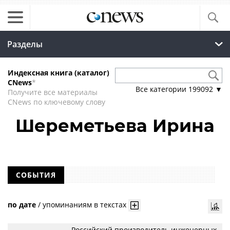
Разделы
Индексная книга (каталог)
CNews
*
Все категории
199092
▼
Получите все материалы
CNews по ключевому слову
Шереметьева Ирина
СОБЫТИЯ
по дате
/
упоминаниям в текстах
Российский производитель инженерных