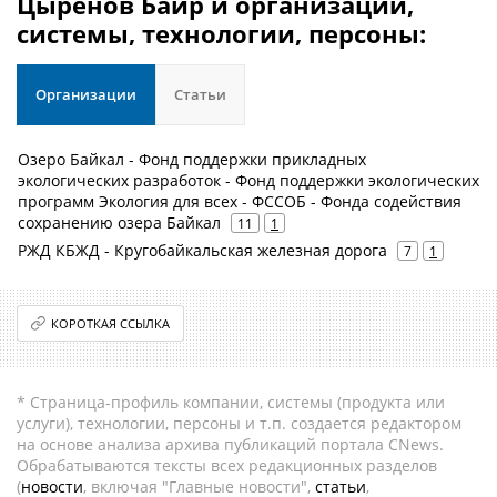
Цыренов Баир и организации,
системы, технологии, персоны:
Организации
Статьи
Озеро Байкал - Фонд поддержки прикладных
экологических разработок - Фонд поддержки экологических
программ Экология для всех - ФССОБ - Фонда содействия
сохранению озера Байкал
11
1
РЖД КБЖД - Кругобайкальская железная дорога
7
1
КОРОТКАЯ ССЫЛКА
* Страница-профиль компании, системы (продукта или
услуги), технологии, персоны и т.п. создается редактором
на основе анализа архива публикаций портала CNews.
Обрабатываются тексты всех редакционных разделов
(
новости
, включая "Главные новости",
статьи
,