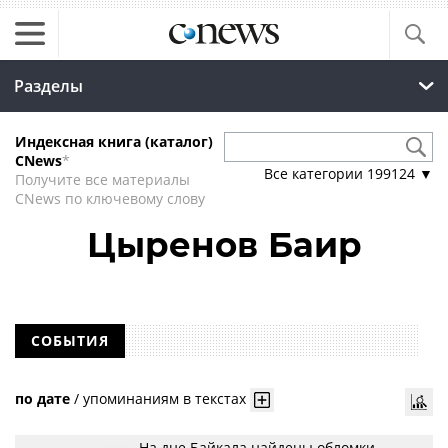
Разделы
Индексная книга (каталог)
CNews
*
Все категории
199124
▼
Получите все материалы
CNews по ключевому слову
Цыренов Баир
СОБЫТИЯ
по дате
/
упоминаниям в текстах
На дне Байкала найдены обломки