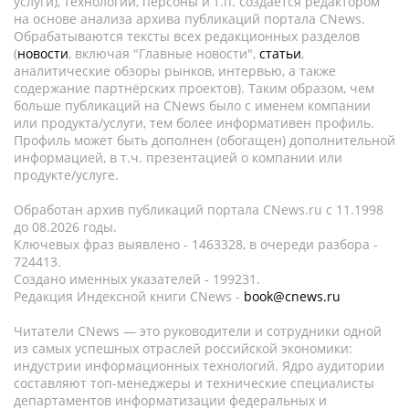
услуги), технологии, персоны и т.п. создается редактором
на основе анализа архива публикаций портала CNews.
Обрабатываются тексты всех редакционных разделов
(
новости
, включая "Главные новости",
статьи
,
аналитические обзоры рынков, интервью, а также
содержание партнёрских проектов). Таким образом, чем
больше публикаций на CNews было с именем компании
или продукта/услуги, тем более информативен профиль.
Профиль может быть дополнен (обогащен) дополнительной
информацией, в т.ч. презентацией о компании или
продукте/услуге.
Обработан архив публикаций портала CNews.ru c 11.1998
до 08.2026 годы.
Ключевых фраз выявлено - 1463328, в очереди разбора -
724413.
Создано именных указателей - 199231.
Редакция Индексной книги CNews -
book@cnews.ru
Читатели CNews — это руководители и сотрудники одной
из самых успешных отраслей российской экономики:
индустрии информационных технологий. Ядро аудитории
составляют топ-менеджеры и технические специалисты
департаментов информатизации федеральных и