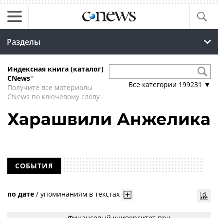
Разделы
Индексная книга (каталог)
CNews
*
Все категории
199231
▼
Получите все материалы
CNews по ключевому слову
Харашвили Анжелика
СОБЫТИЯ
по дате
/
упоминаниям в текстах
Финансовый университет при