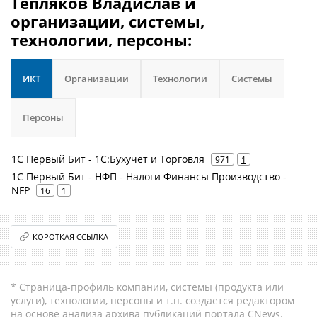
Тепляков Владислав и
организации, системы,
технологии, персоны:
ИКТ
Организации
Технологии
Системы
Персоны
1С Первый Бит - 1С:Бухучет и Торговля
971
1
1С Первый Бит - НФП - Налоги Финансы Производство -
NFP
16
1
КОРОТКАЯ ССЫЛКА
* Страница-профиль компании, системы (продукта или
услуги), технологии, персоны и т.п. создается редактором
на основе анализа архива публикаций портала CNews.