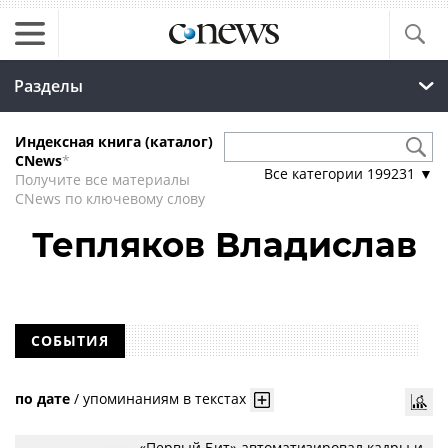
Разделы
Индексная книга (каталог)
CNews
*
Все категории
199231
▼
Получите все материалы
CNews по ключевому слову
Тепляков Владислав
СОБЫТИЯ
по дате
/
упоминаниям в текстах
«Первый Бит» автоматизировал кадры и