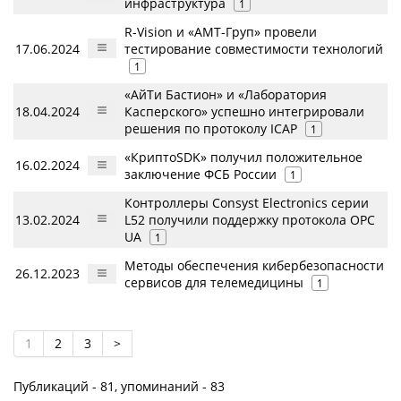
инфраструктура
1
R-Vision и «АМТ-Груп» провели
17.06.2024
тестирование совместимости технологий
1
«АйТи Бастион» и «Лаборатория
18.04.2024
Касперского» успешно интегрировали
решения по протоколу ICAP
1
«КриптоSDK» получил положительное
16.02.2024
заключение ФСБ России
1
Контроллеры Consyst Electronics серии
13.02.2024
L52 получили поддержку протокола OPC
UA
1
Методы обеспечения кибербезопасности
26.12.2023
сервисов для телемедицины
1
1
2
3
>
Публикаций - 81, упоминаний - 83