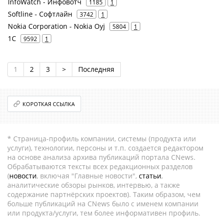
InfoWatch - Инфовотч
1185
1
Softline - Софтлайн
3742
1
Nokia Corporation - Nokia Oyj
5804
1
1С
9592
1
1
2
3
>
Последняя
КОРОТКАЯ ССЫЛКА
* Страница-профиль компании, системы (продукта или
услуги), технологии, персоны и т.п. создается редактором
на основе анализа архива публикаций портала CNews.
Обрабатываются тексты всех редакционных разделов
(
новости
, включая "Главные новости",
статьи
,
аналитические обзоры рынков, интервью, а также
содержание партнёрских проектов). Таким образом, чем
больше публикаций на CNews было с именем компании
или продукта/услуги, тем более информативен профиль.