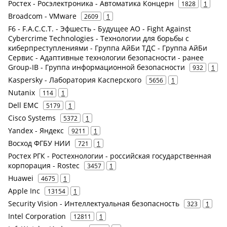
Ростех - Росэлектроника - Автоматика Концерн
1828
1
Broadcom - VMware
2609
1
F6 - F.A.С.С.T. - Эфшесть - Будущее АО - Fight Against
Cybercrime Technologies - Технологии для борьбы с
киберпреступлениями - Группа АйБи ТДС - Группа АйБи
Сервис - Адаптивные технологии безопасности - ранее
Group-IB - Группа информационной безопасности
932
1
Kaspersky - Лаборатория Касперского
5656
1
Nutanix
114
1
Dell EMC
5179
1
Cisco Systems
5372
1
Yandex - Яндекс
9211
1
Восход ФГБУ НИИ
721
1
Ростех РГК - Ростехнологии - российская государственная
корпорация - Rostec
3457
1
Huawei
4675
1
Apple Inc
13154
1
Security Vision - Интеллектуальная безопасность
323
1
Intel Corporation
12811
1