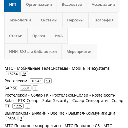
ИКТ
Организации
Ведомства
Ассоциации
Технологии
Системы
Персоны
География
Статьи
Пресса
ИАА
НИИ, ВУЗы и библиотеки
Мероприятия
МТС - Мобильные ТелеСистемы - Mobile TeleSystems
15754
26
Ростелеком
10945
13
SAP SE
5601
3
Ростелеком - Сόлар ГК - Ростелеком-Солар - Rostelecom-
Solar - РТК-Солар - Solar Security - Солар Секьюрити - Солар
ПТ
1225
3
ВымпелКом - Билайн - Beeline - Вымпел-Коммуникации
9508
3
МТС Поволжье макрорегион - МТС Поволжье СЗ - МТС