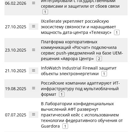
интегрировали с государственными
06.02.2026
сервисами и защитили от сбоев связи
1
IXcellerate укрепляет российскую
27.10.2025
экосистему связности и наращивает
мощность дата-центра «Телехаус»
1
Платформа корпоративных
коммуникаций «Росчат» подключила
23.10.2025
сервис push-уведомлений на базе UEM-
решения «Аврора Центр»
2
InfoWatch Industrial Firewall защитит
21.10.2025
объекты электроэнергетики
1
Российские компании адаптируют ИТ-
19.08.2025
инфраструктуру под мультиоблачный
формат
1
В Лаборатории конфиденциальных
вычислений АФТ развернут
07.07.2025
практический кейс с использованием
технологии федеративного обучения от
Guardora
1