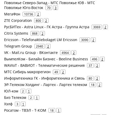
Поволжье Северо-Запад - МТС Поволжье ЮВ - МТС
Поволжье Юго-Восток
70
3
МегаФон
10736
2
ZTE Corporation
800
2
РусБИТех - Astra Linux - ГК Астра - Группа Астра
3069
2
Citrix Systems
868
2
Ericsson - Telefonaktiebolaget LM Ericsson
3090
2
Telegram Group
2940
2
VK - Mail.ru Group - ВКонтакте
4964
2
ВымпелКом - Билайн Бизнес - Beeline Business
496
2
WAVIoT - ВАВИОТ - Телематические решения
37
2
МТС Сибирь макрорегион
49
2
Информтехника ГК - Информтехника и Связь
80
2
ЭР-Телеком Холдинг - Лартех - Лартех телеком
18
2
ЮЛ-ком
2
1
Биз Телеком
2
1
Хэлф
3
1
Росатом - ТВЭЛ - Т-КОМ
18
1