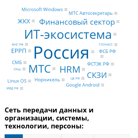
Microsoft Windows
МТС Автосекретарь
Финансовый сектор
ЖКХ
ИТ-экосистема
Россия
ФНС РФ
ГЛОНАСС
ЕРРП
ФСБ РФ
СМБ
ФСТЭК РФ
МТС
HRM
Сбер
СКЗИ
ЦБ РФ
Норникель
Linux OS
Google Android
МВД РФ
Сеть передачи данных и
организации, системы,
технологии, персоны: