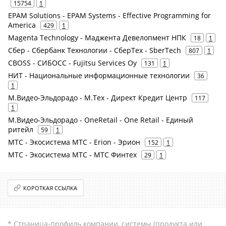
15754
1
EPAM Solutions - EPAM Systems - Effective Programming for
America
429
1
Magenta Technology - Маджента Девелопмент НПК
18
1
Сбер - Сбербанк Технологии - СберТех - SberTech
807
1
CBOSS - СИБОСС - Fujitsu Services Oy
131
1
НИТ - Национальные информационные технологии
36
1
М.Видео-Эльдорадо - М.Тех - Директ Кредит Центр
117
1
М.Видео-Эльдорадо - OneRetail - One Retail - Единый
ритейл
59
1
МТС - Экосистема МТС - Erion - Эрион
152
1
МТС - Экосистема МТС - МТС Финтех
29
1
КОРОТКАЯ ССЫЛКА
* Страница-профиль компании, системы (продукта или