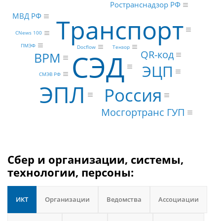
Ространснадзор РФ
МВД РФ
Транспорт
CNews 100
ПМЭФ
Docflow
Тензор
QR-код
СЭД
BPM
ЭЦП
СМЭВ РФ
ЭПЛ
Россия
Мосгортранс ГУП
Сбер и организации, системы,
технологии, персоны:
ИКТ
Организации
Ведомства
Ассоциации