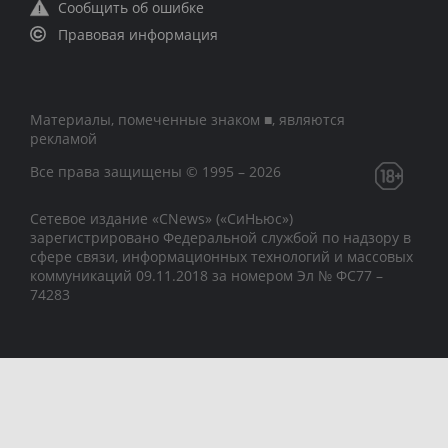
Сообщить об ошибке
Правовая информация
Материалы, помеченные знаком ■, являются
рекламой
Все права защищены © 1995 – 2026
Сетевое издание «CNews» («СиНьюс»)
зарегистрировано Федеральной службой по надзору в
сфере связи, информационных технологий и массовых
коммуникаций 09.11.2018 за номером Эл № ФС77 –
74283