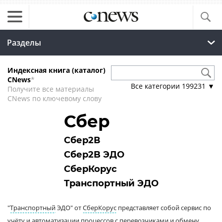
Разделы
Индексная книга (каталог)
CNews
*
Все категории
199231
▼
Получите все материалы
CNews по ключевому слову
Сбер
Сбер2В
Cбер2B ЭДО
СберКорус
Транспортный ЭДО
"
Транспортный
ЭДО" от
СберКорус
представляет собой сервис по
учёту и автоматизации процессов с
перевозчиками
и обмену