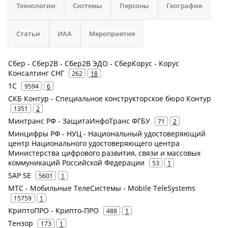
Технологии
Системы
Персоны
География
Статьи
ИАА
Мероприятия
Сбер - Сбер2В - Cбер2B ЭДО - СберКорус - Корус
Консалтинг СНГ
262
18
1С
9594
6
СКБ Контур - Специальное конструкторское бюро Контур
1351
2
Минтранс РФ - ЗащитаИнфоТранс ФГБУ
71
2
Минцифры РФ - НУЦ - Национальный удостоверяющий
центр Национального удостоверяющего центра
Министерства цифрового развития, связи и массовых
коммуникаций Российской Федерации
53
1
SAP SE
5601
1
МТС - Мобильные ТелеСистемы - Mobile TeleSystems
15759
1
КриптоПРО - Крипто-ПРО
488
1
Тензор
173
1