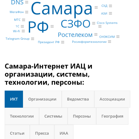
Самара
DNS
СХД
МегаФон
АЗИ
РФ
СЗФО
МТС
Cisco Systems
1С
Wi-Fi
Ростелеком
ОНЭКСИМ
Telegram Group
Росинформтехнологии
Президент РФ
Самара-Интернет ИАЦ и
организации, системы,
технологии, персоны:
ИКТ
Организации
Ведомства
Ассоциации
Технологии
Системы
Персоны
География
Статьи
Пресса
ИАА