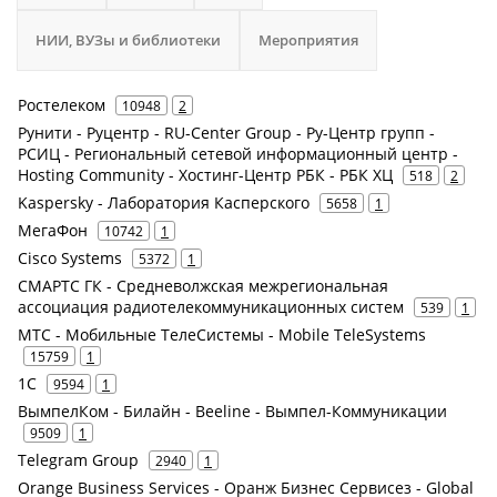
НИИ, ВУЗы и библиотеки
Мероприятия
Ростелеком
10948
2
Рунити - Руцентр - RU-Center Group - Ру-Центр групп -
РСИЦ - Региональный сетевой информационный центр -
Hosting Community - Хостинг-Центр РБК - РБК ХЦ
518
2
Kaspersky - Лаборатория Касперского
5658
1
МегаФон
10742
1
Cisco Systems
5372
1
СМАРТС ГК - Средневолжская межрегиональная
ассоциация радиотелекоммуникационных систем
539
1
МТС - Мобильные ТелеСистемы - Mobile TeleSystems
15759
1
1С
9594
1
ВымпелКом - Билайн - Beeline - Вымпел-Коммуникации
9509
1
Telegram Group
2940
1
Orange Business Services - Оранж Бизнес Сервисез - Global