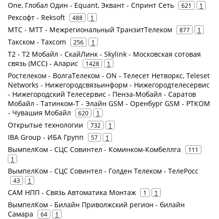
One, Глобал Один - Equant, Эквант - Спринт Сеть
621
1
Рексофт - Reksoft
488
1
МТС - МТТ - Межрегиональный ТранзитТелеком
877
1
Такском - Taxcom
256
1
Т2 - Т2 Мобайл - СкайЛинк - Skylink - Московская сотовая
связь (МСС) - Аларис
1428
1
Ростелеком - ВолгаТелеком - ON - Телесет Нетворкс, Teleset
Networks - Нижегородсвязьинформ - Нижегородтелесервис
- Нижегородский Телесервис - Пенза-Мобайл - Саратов
Мобайл - Татинком-Т - Элайн GSM - Оренбург GSM - РТКОМ
- Чувашия Мобайл
620
1
Открытые технологии
732
1
IBA Group - ИБА Групп
57
1
ВымпелКом - СЦС Совинтел - Коминком-Комбеллга
111
1
ВымпелКом - СЦС Совинтел - Голден Телеком - ТелеРосс
43
1
САМ НПП - Связь Автоматика Монтаж
1
1
ВымпелКом - Билайн Приволжский регион - билайн
Самара
64
1