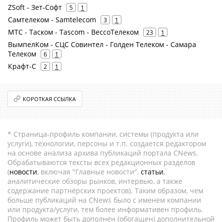
ZSoft - Зет-Софт
5
1
Самтелеком - Samtelecom
3
1
МТС - Таском - Tascom - ВессоТелеком
23
1
ВымпелКом - СЦС Совинтел - Голден Телеком - Самара
Телеком
6
1
Крафт-С
2
1
КОРОТКАЯ ССЫЛКА
* Страница-профиль компании, системы (продукта или
услуги), технологии, персоны и т.п. создается редактором
на основе анализа архива публикаций портала CNews.
Обрабатываются тексты всех редакционных разделов
(
новости
, включая "Главные новости",
статьи
,
аналитические обзоры рынков, интервью, а также
содержание партнёрских проектов). Таким образом, чем
больше публикаций на CNews было с именем компании
или продукта/услуги, тем более информативен профиль.
Профиль может быть дополнен (обогащен) дополнительной