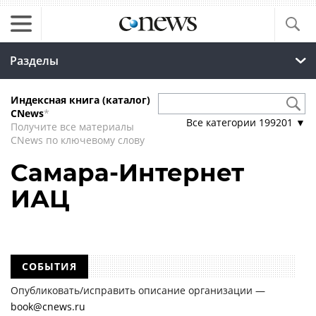
Разделы
Индексная книга (каталог)
CNews
*
Все категории
199201
▼
Получите все материалы
CNews по ключевому слову
Самара-Интернет
ИАЦ
СОБЫТИЯ
Опубликовать/исправить описание организации —
book@cnews.ru