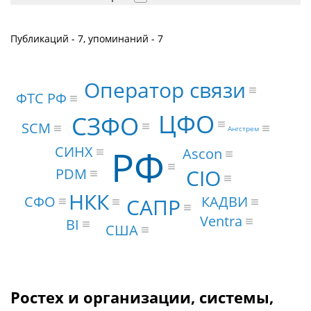
Публикаций - 7, упоминаний - 7
Оператор связи
ФТС РФ
ЦФО
СЗФО
SCM
Ангстрем
РФ
СИНХ
Ascon
CIO
PDM
НКК
СФО
КАДВИ
САПР
Ventra
BI
США
Ростех и организации, системы,