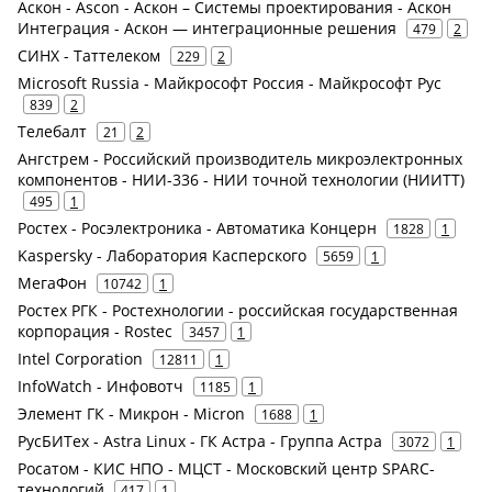
Аскон - Ascon - Аскон – Системы проектирования - Аскон
Интеграция - Аскон — интеграционные решения
479
2
СИНХ - Таттелеком
229
2
Microsoft Russia - Майкрософт Россия - Майкрософт Рус
839
2
Телебалт
21
2
Ангстрем - Российский производитель микроэлектронных
компонентов - НИИ-336 - НИИ точной технологии (НИИТТ)
495
1
Ростех - Росэлектроника - Автоматика Концерн
1828
1
Kaspersky - Лаборатория Касперского
5659
1
МегаФон
10742
1
Ростех РГК - Ростехнологии - российская государственная
корпорация - Rostec
3457
1
Intel Corporation
12811
1
InfoWatch - Инфовотч
1185
1
Элемент ГК - Микрон - Micron
1688
1
РусБИТех - Astra Linux - ГК Астра - Группа Астра
3072
1
Росатом - КИС НПО - МЦСТ - Московский центр SPARC-
технологий
417
1