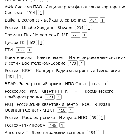
АФК Система ПАО - Акционерная финансовая корпорация
Система
1914
1
Baikal Electronics - Байкал Электроникс
484
1
Ростех - Швабе Холдинг - Shvabe
234
1
Элемент ГК - Elementec - ELMT
228
1
Цифра ГК
162
1
РТИ
155
1
Воентелеком - Воентелеком — Интегрированные системы
и сети - Воентелеком-Сервис
170
1
Ростех - КРЭТ - Концерн Радиоэлектронные Технологии
101
1
ЭЛАР - Электронный архив - НПО Опыт
1123
1
Роскосмос - РКС - Квант НПП КП - НПП Космического
приборостроения
220
1
РКЦ - Российский квантовый центр - RQC - Russian
Quantum Center - МЦКТ
150
1
Ростех - Росэлектроника - Импульс НПО
35
1
Ростех - РТ-Информ
149
1
Ангстрем-Т - Зеленоградский концерн
154
1