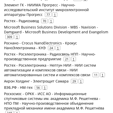
Элемент ГК - НИИМА Прогресс - Научно-
исследовательский институт микроэлектронной
аппаратуры Прогресс
77
1
Ростех - Радиозавод
70
1
Microsoft Business Solutions Division - MBS - Navision -
Damgaard - Microsoft Business Development and Evangelism
309
1
Роснано - Crocus NanoElectronics - Крокус
НаноЭлектроника - КНЭ
24
1
Ростех - Росэлектроника - Радиосвязь НПП - Научно-
производственное предприятие
21
1
Ростех - Росэлектроника - Нептун НИИ - НИИ систем
автоматизации и комплексов связи - НИИ
автоматизированных систем и комплексов связи
11
1
Акрон Холдинг - Электрощит Самара
29
1
ВЭБ.РФ - НМ-тех
56
1
Роскосмос - ОРКК - ИСС АО - Информационные
спутниковые системы им. академика М.Ф. Решетнева -
НПО ПМ - Научно-производственное объединение
прикладной механики имени академика М.Ф. Решетнёва
248
1