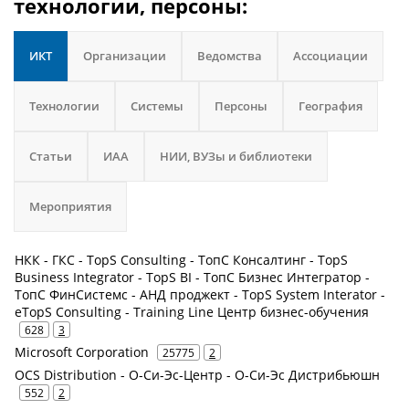
технологии, персоны:
ИКТ
Организации
Ведомства
Ассоциации
Технологии
Системы
Персоны
География
Статьи
ИАА
НИИ, ВУЗы и библиотеки
Мероприятия
НКК - ГКС - TopS Consulting - ТопС Консалтинг - TopS
Business Integrator - TopS BI - ТопС Бизнес Интегратор -
ТопС ФинСистемс - АНД проджект - TopS System Interator -
eTopS Consulting - Training Line Центр бизнес-обучения
628
3
Microsoft Corporation
25775
2
OCS Distribution - О-Си-Эс-Центр - О-Си-Эс Дистрибьюшн
552
2