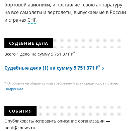
бортовой авионики, и поставляет свою аппаратуру
на все самолеты и
вертолеты
, выпускаемые в России
и странах
СНГ
.
СУДЕБНЫЕ ДЕЛА
*
Всего 1 дело, на cумму 5 751 371 ₽
*
Судебные дела (1) на сумму 5 751 371 ₽
* Отображена общая сумма требований всех кредиторов по всем
судебным делам, в рамках которых компания подавала требования
Подробнее
к своим должникам — организациям. При этом, общая сумма
требований всех кредиторов по делу о банкротстве не тождественна
сумме требования одного конкретного кредитора, кредиторов
в одном таком деле может быть несколько десятков, а размеры сумм
СОБЫТИЯ
требований одних могут быть больше или меньше размеров
требований других кредиторов.
Опубликовать/исправить описание организации —
book@cnews.ru