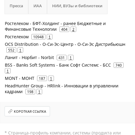
Пресса
ИАА
НИИ, ВУЗы и библиотеки
Ростелеком - БФТ-Холдинг - ранее Бюджетные и
Финансовые Технологии
404
2
Ростелеком
10948
1
OCS Distribution - О-Си-Эс-Центр - О-Си-Эс Дистрибьюшн
552
1
Ланит - Норбит - Norbit
431
1
BSS - Banks Soft Systems - Банк Софт Системс - БСС
740
1
MONT - МОНТ
187
1
HeadHunter Group - HRlink - Инновации в управлении
кадрами
198
1
КОРОТКАЯ ССЫЛКА
* Страница-профиль компании, системы (продукта или