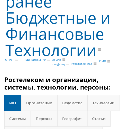
ранее
Бюджетные и
Финансовые
Технологии
Земля
Минцифры РФ
MONT
ОМП
Робототехника
Соцфонд
Ростелеком и организации,
системы, технологии, персоны:
ИКТ
Организации
Ведомства
Технологии
Системы
Персоны
География
Статьи