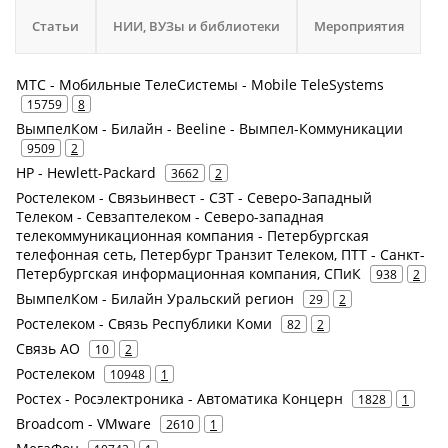
Статьи
НИИ, ВУЗы и библиотеки
Мероприятия
МТС - Мобильные ТелеСистемы - Mobile TeleSystems
15759
8
ВымпелКом - Билайн - Beeline - Вымпел-Коммуникации
9509
2
HP - Hewlett-Packard
3662
2
Ростелеком - Связьинвест - СЗТ - Северо-Западный
Телеком - Севзаптелеком - Северо-западная
телекоммуникационная компания - Петербургская
телефонная сеть, Петербург Транзит Телеком, ПТТ - Санкт-
Петербургская информационная компания, СПиК
938
2
ВымпелКом - Билайн Уральский регион
29
2
Ростелеком - Связь Республики Коми
82
2
Связь АО
10
2
Ростелеком
10948
1
Ростех - Росэлектроника - Автоматика Концерн
1828
1
Broadcom - VMware
2610
1