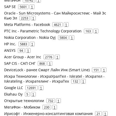
МегаФон
10742
1
SAP SE
5601
1
Oracle - Sun Microsystems - Сан Майкросистемс - Май Эс
Кью Эл
2253
1
Meta Platforms - Facebook
4621
1
PTC Inc - Parametric Technology Corporation
163
1
Nokia Corporation - Nokia Oyj
5804
1
HP Inc.
5883
1
ANSYS
94
1
Acer Group - Acer Inc
2776
1
SAP CIS - САП СНГ
868
1
DeviceLock - ранее Смарт Лайн Инк (Smart Line)
151
1
Искра Технологии - ИскраУралТел - Iskratel - Искрател -
Iskrateling - Искрателинг - ИскраТех
132
1
Google LLC
12691
1
Ekahau Oy
5
1
Открытые технологии
732
1
МегаФон - Мобиком
230
1
Ирисофт - Инженерно-консалтинговая компания
21
1