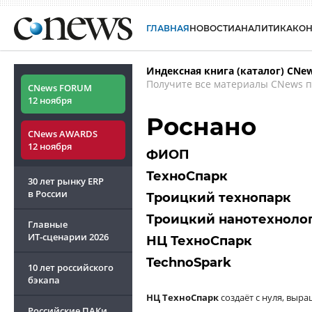
ГЛАВНАЯ
НОВОСТИ
АНАЛИТИКА
КО
Индексная книга (каталог) CNe
Получите все материалы CNews п
CNews FORUM
12 ноября
Роснано
CNews AWARDS
12 ноября
ФИОП
ТехноСпарк
30 лет рынку ERP
в России
Троицкий технопарк
Троицкий нанотехноло
Главные
ИТ-сценарии
2026
НЦ ТехноСпарк
TechnoSpark
10 лет российского
бэкапа
НЦ ТехноСпарк
создаёт с нуля, выр
Российские ПАКи