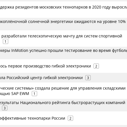
держка резидентов московских технопарков в 2020 году выросл
нкоплёночной солнечной энергетики ожидаются на уровне 10% 
» разработали телескопическую мачту для систем спортивной
и
1
керы InMotion успешно прошли тестирование во время футбол
лось первое производство гибкой электроники
2
ыла Российский центр гибкой электроники
3
ические системы» создала решение для управления складскими
мощью SAP EWM
1
езультаты Национального рейтинга быстрорастущих компаний
3
эффективные технопарки России
2