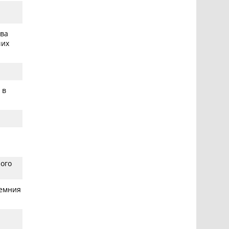
ва
чих
 в
ого
ремния