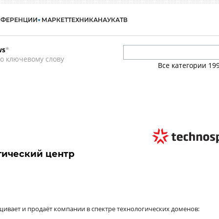
НФЕРЕНЦИИ
МАРКЕТ
ТЕХНИКА
НАУКА
ТВ
ws
*
о ключевому слову
Все категории
19
гический центр
ащивает и продаёт компании в спектре технологических доменов: