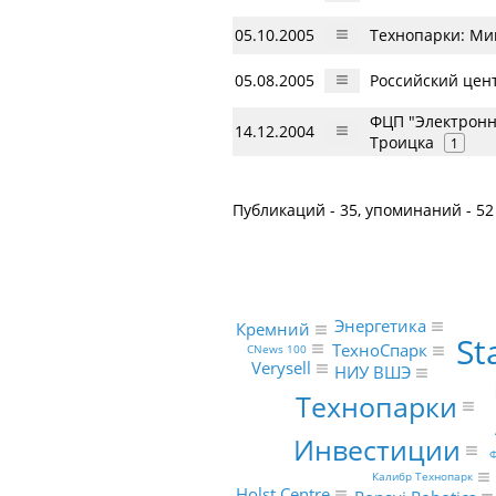
05.10.2005
Технопарки: Ми
05.08.2005
Российский цен
ФЦП "Электронн
14.12.2004
Троицка
1
Публикаций - 35, упоминаний - 52
Энергетика
Кремний
St
ТехноСпарк
CNews 100
Verysell
НИУ ВШЭ
Технопарки
Инвестиции
Ф
Калибр Технопарк
Holst Centre