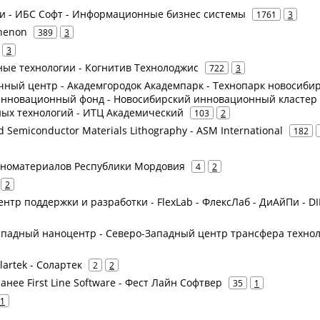
слуги - ИБС Софт - Информационные бизнес системы
1761
3
thenon
389
3
3
вные технологии - Когнитив Технолоджис
722
3
чный центр - Академгородок Академпарк - Технопарк новосибир
 инновационный фонд - Новосибирский инновационный кластер
х технологий - ИТЦ Академический
103
2
 Semiconductor Materials Lithography - ASM International
182
аноматериалов Республики Мордовия
4
2
2
ентр поддержки и разработки - FlexLab - ФлексЛаб - ДиАйПи - DI
Западный наноцентр - Северо-Западный центр трансфера техно
lartek - Солартек
2
2
анее First Line Software - Фест Лайн Софтвер
35
1
1