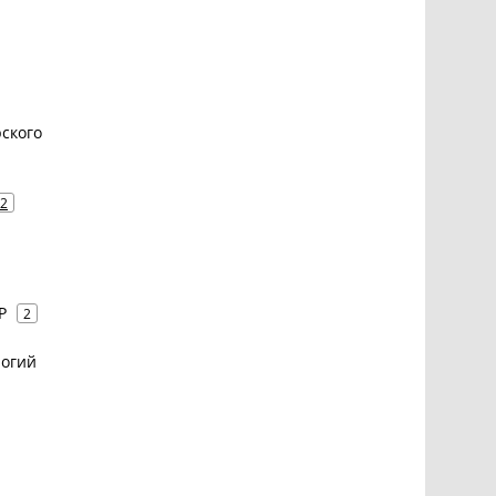
ского
2
P
2
логий