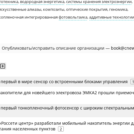
тотехника
,
водородная энергетика
,
системы хранения электроэнергии
,
искусственные алмазы, композиты, оптические покрытия, геномика,
нкопленочная интегрированная
фотовольтаика
,
аддитивные технологи
Опубликовать/исправить описание организации —
book@cnew
н первый в мире сенсор со встроенными блоками управления
акопители для новейшего электровоза ЭМКА2 прошли приемо
н первый тонкопленочный фотосенсор с широким спектральным
 «Россети центр» разработали мобильный накопитель энергии д
тания населенных пунктов
2