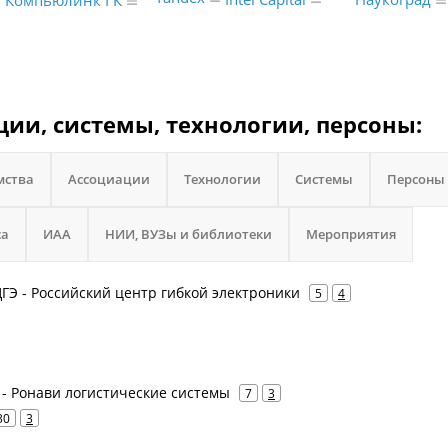
Компьюлинк ГК
ции, системы, технологии, персоны:
мства
Ассоциации
Технологии
Системы
Персоны
са
ИАА
НИИ, ВУЗы и библиотеки
Мероприятия
ЦГЭ - Российский центр гибкой электроники
5
4
с - Ронави логистические системы
7
3
30
3