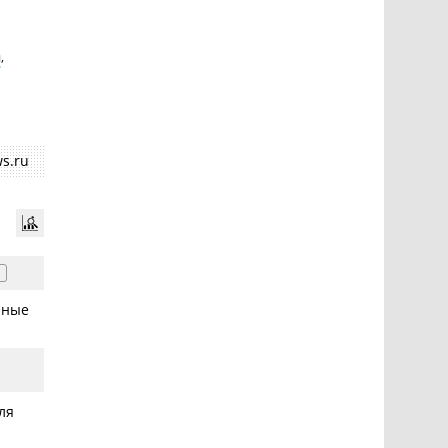
и
,
s.ru
1
чные
ля