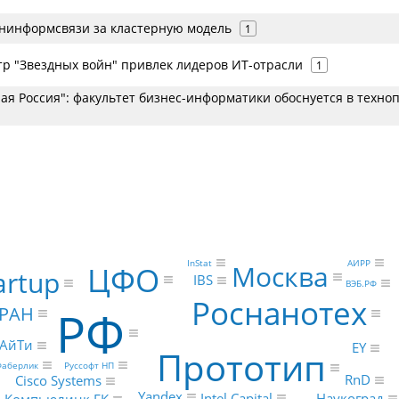
нинформсвязи за кластерную модель
1
тр "Звездных войн" привлек лидеров ИТ-отрасли
1
ая Россия": факультет бизнес-информатики обоснуется в техно
InStat
АИРР
Москва
ЦФО
artup
IBS
ВЭБ.РФ
Роснанотех
РФ
РАН
АйТи
EY
Прототип
аберлик
Руссофт НП
RnD
Cisco Systems
Yandex
Intel Capital
Наукоград