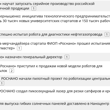
 научат запускать серийное производство российской
ичной продукции
1
ернышенко: инициатива технологического предпринимательст
ь 30 тысяч новых университетских стартапов и 150 тысяч рабо
успешно испытал робота для диагностики нефтегазопровода
1
а-мерчандайзера стартапа ФИОП «Роснано» прошел испытания
тмастер»
1
о» назначен генеральный директор
1
Роснано» приступил к продажам новой модели роботов для
ылок
2
РОСНАНО начали пилотный проект по роботизации центральн
1
ОСНАНО создал пикосекундный лазер для резки сапфиров и к
ля выпуска гибких солнечных панелей доставлено в Наноцентр