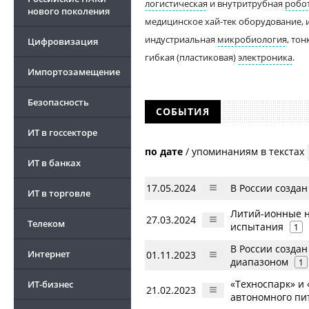
логистическая
и внутритрубная
робо
нового поколения
медицинское хай-тек оборудование, 
индустриальная
микробиология
, то
Цифровизация
гибкая (пластиковая)
электроника
.
Импортозамещение
Безопасность
СОБЫТИЯ
ИТ в госсекторе
по дате
/
упоминаниям в текстах
ИТ в банках
17.05.2024
В России созда
ИТ в торговле
Литий-ионные н
27.03.2024
Телеком
испытания
1
В России созда
Интернет
01.11.2023
диапазоном
1
«Техноспарк» и
ИТ-бизнес
21.02.2023
автономного пи