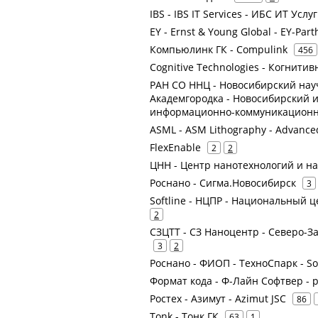
IBS - IBS IT Services - ИБС ИТ У
EY - Ernst & Young Global - EY-Par
Компьюлинк ГК - Compulink
456
Cognitive Technologies - Когнити
РАН СО ННЦ - Новосибирский нау
Академгородка - Новосибирский
информационно-коммуникационны
ASML - ASM Lithography - Advanced
FlexEnable
2
2
ЦНН - Центр нанотехнологий и н
Роснано - Сигма.Новосибирск
3
Softline - НЦПР - Национальный ц
2
СЗЦТТ - СЗ Наноцентр - Северо-
3
2
Роснано - ФИОП - ТехноСпарк - So
Формат кода - Ф-Лайн Софтвер - р
Ростех - Азимут - Azimut JSC
86
Tonk - Тонк ГК
63
1