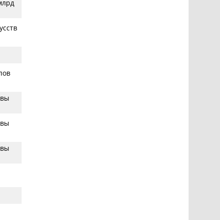
млрд
усств
пов
ивы
ивы
ивы