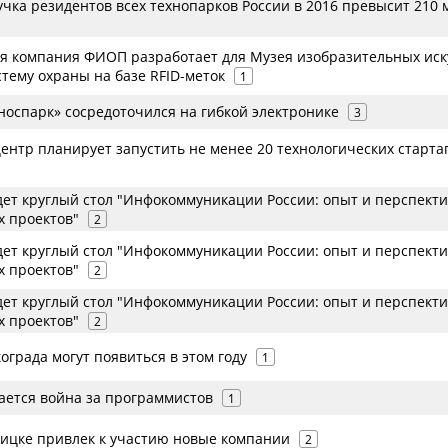
чка резидентов всех технопарков России в 2016 превысит 210 
 компания ФИОП разработает для Музея изобразительных иск
тему охраны на базе RFID-меток
1
носпарк» сосредоточился на гибкой электронике
3
ентр планирует запустить не менее 20 технологических старта
дет круглый стол "Инфокоммуникации России: опыт и перспект
х проектов"
2
дет круглый стол "Инфокоммуникации России: опыт и перспект
х проектов"
2
дет круглый стол "Инфокоммуникации России: опыт и перспект
х проектов"
2
кограда могут появиться в этом году
1
ается война за программистов
1
оицке привлек к участию новые компании
2