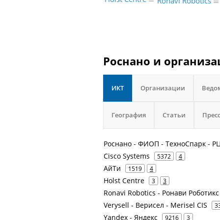
Ronavi Robotics
Роснано и организа
ИКТ
Организации
Ведо
География
Статьи
Прес
Роснано - ФИОП - ТехноСпарк - Р
Cisco Systems
5372
4
АйТи
1519
4
Holst Centre
3
3
Ronavi Robotics - Ронави Роботик
Verysell - Верисел - Merisel CIS
3
Yandex - Яндекс
9216
3