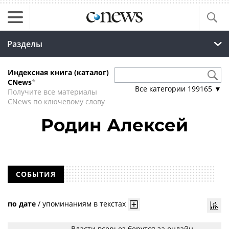
Разделы
Индексная книга (каталог)
CNews
*
Все категории
199165
▼
Получите все материалы
CNews по ключевому слову
Родин Алексей
СОБЫТИЯ
по дате
/
упоминаниям в текстах
Власти всерьез берутся за онлайн-