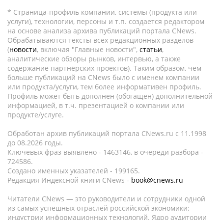
* Страница-профиль компании, системы (продукта или
услуги), технологии, персоны и т.п. создается редактором
на основе анализа архива публикаций портала CNews.
Обрабатываются тексты всех редакционных разделов
(
новости
, включая "Главные новости",
статьи
,
аналитические обзоры рынков, интервью, а также
содержание партнёрских проектов). Таким образом, чем
больше публикаций на CNews было с именем компании
или продукта/услуги, тем более информативен профиль.
Профиль может быть дополнен (обогащен) дополнительной
информацией, в т.ч. презентацией о компании или
продукте/услуге.
Обработан архив публикаций портала CNews.ru c 11.1998
до 08.2026 годы.
Ключевых фраз выявлено - 1463146, в очереди разбора -
724586.
Создано именных указателей - 199165.
Редакция Индексной книги CNews -
book@cnews.ru
Читатели CNews — это руководители и сотрудники одной
из самых успешных отраслей российской экономики:
индустрии информационных технологий. Ядро аудитории