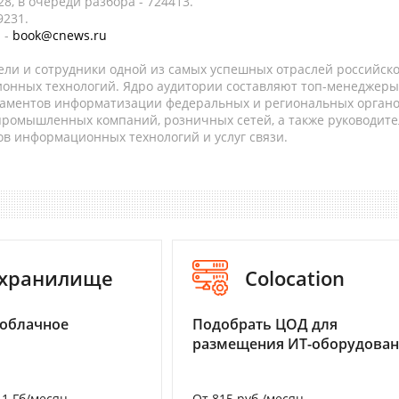
8, в очереди разбора - 724413.
9231.
 -
book@cnews.ru
ели и сотрудники одной из самых успешных отраслей российск
онных технологий. Ядро аудитории составляют топ-менеджеры
таментов информатизации федеральных и региональных орган
 промышленных компаний, розничных сетей, а также руководите
в информационных технологий и услуг связи.
-хранилище
Colocation
 облачное
Подобрать ЦОД для
размещения ИТ-оборудова
а 1 Гб/месяц
От 815 руб./месяц