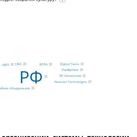
СФО
Digital Twins
БПЛА
ЦФО
РФ
Оцифровка
3D технологии
Geoscan Technologies
зейное объединение