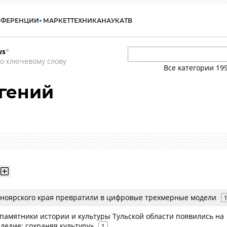
НФЕРЕНЦИИ
МАРКЕТ
ТЕХНИКА
НАУКА
ТВ
ws
*
о ключевому слову
Все категории
19
гений
ноярского края превратили в цифровые трехмерные модели
амятники истории и культуры Тульской области появились на
ледие: сохраняя культуру»
1