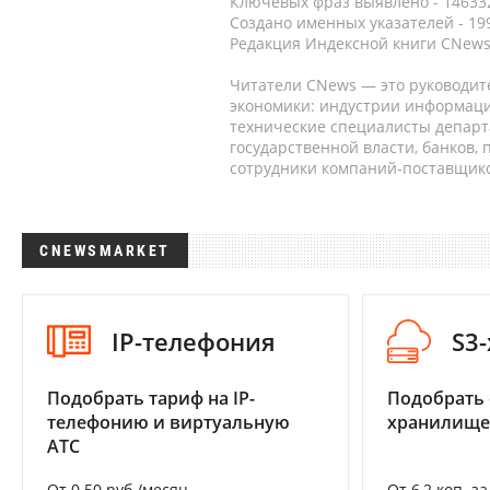
Ключевых фраз выявлено - 146332
Создано именных указателей - 19
Редакция Индексной книги CNews
Читатели CNews — это руководит
экономики: индустрии информаци
технические специалисты депар
государственной власти, банков,
сотрудники компаний-поставщико
CNEWSMARKET
IP-телефония
S3
Подобрать тариф на IP-
Подобрать
телефонию и виртуальную
хранилище
АТС
От 0.50 руб./месяц
От 6,2 коп. з