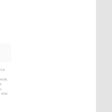
тся
ков,
а
ь
 или