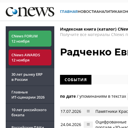
ГЛАВНАЯ
НОВОСТИ
АНАЛИТИКА
КО
Индексная книга (каталог) CNe
Получите все материалы CNews п
CNews FORUM
12 ноября
Радченко Ев
CNews AWARDS
12 ноября
30 лет рынку ERP
в России
СОБЫТИЯ
Главные
по дате
/
упоминаниям в текстах
ИТ-сценарии
2026
10 лет российского
17.07.2026
Памятники Крас
бэкапа
Оцифрованные п
24.04.2026
портале «3D-нас
Российские ПАКи