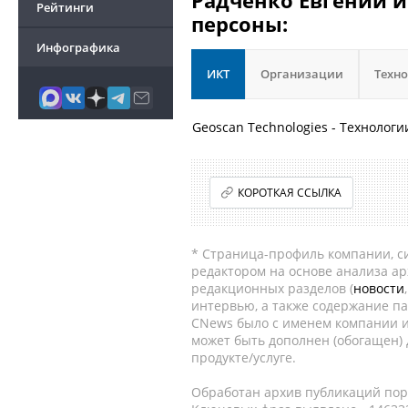
Радченко Евгений и
Рейтинги
персоны:
Инфографика
ИКТ
Организации
Техн
Geoscan Technologies - Технологи
КОРОТКАЯ ССЫЛКА
* Страница-профиль компании, сис
редактором на основе анализа а
редакционных разделов (
новости
интервью, а также содержание па
CNews было с именем компании и
может быть дополнен (обогащен)
продукте/услуге.
Обработан архив публикаций порт