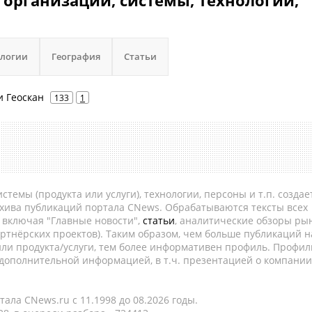
 организации, системы, технологии,
ологии
География
Статьи
и Геоскан
133
1
темы (продукта или услуги), технологии, персоны и т.п. создае
рхива публикаций портала CNews. Обрабатываются тексты всех
, включая "Главные новости",
статьи
, аналитические обзоры рын
ртнёрских проектов). Таким образом, чем больше публикаций н
ли продукта/услуги, тем более информативен профиль. Профил
 дополнительной информацией, в т.ч. презентацией о компании
ала CNews.ru c 11.1998 до 08.2026 годы.