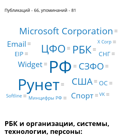
Публикаций - 66, упоминаний - 81
Microsoft Corporation
Email
X Corp
ЦФО
РБК
СНГ
EIP
РФ
Widget
СЗФО
Рунет
США
ОС
Спорт
VK
Softline
Минцифры РФ
РБК и организации, системы,
технологии, персоны: