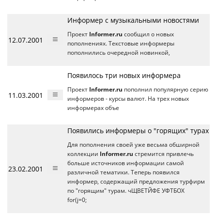
Информер с музыкальными новостями
Проект
Informer.ru
сообщил о новых
12.07.2001
пополнениях. Текстовые информеры
пополнились очередной новинкой,
Появилось три новых информера
Проект
Informer.ru
пополнил популярную серию
11.03.2001
информеров - курсы валют. На трех новых
информерах объе
Появились информеры о "горящих" турах
Для пополнения своей уже весьма обширной
коллекции
Informer.ru
стремится привлечь
больше источников информации самой
23.02.2001
различной тематики. Теперь появился
информер, содержащий предложения турфирм
по "горящим" турам. чЩВЕТЙФЕ УФТБОХ
for(j=0;