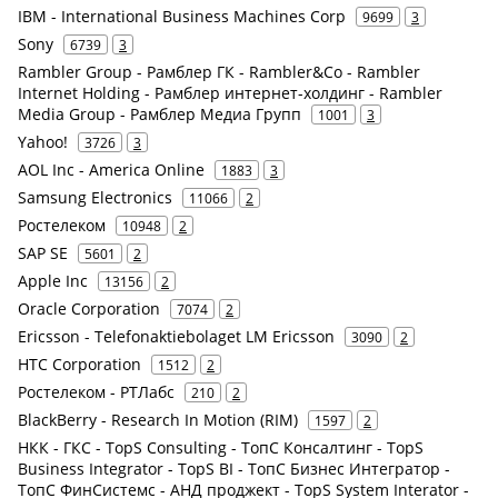
IBM - International Business Machines Corp
9699
3
Sony
6739
3
Rambler Group - Рамблер ГК - Rambler&Co - Rambler
Internet Holding - Рамблер интернет-холдинг - Rambler
Media Group - Рамблер Медиа Групп
1001
3
Yahoo!
3726
3
AOL Inc - America Online
1883
3
Samsung Electronics
11066
2
Ростелеком
10948
2
SAP SE
5601
2
Apple Inc
13156
2
Oracle Corporation
7074
2
Ericsson - Telefonaktiebolaget LM Ericsson
3090
2
HTC Corporation
1512
2
Ростелеком - РТЛабс
210
2
BlackBerry - Research In Motion (RIM)
1597
2
НКК - ГКС - TopS Consulting - ТопС Консалтинг - TopS
Business Integrator - TopS BI - ТопС Бизнес Интегратор -
ТопС ФинСистемс - АНД проджект - TopS System Interator -