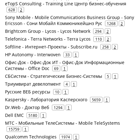
eTopS Consulting - Training Line Центр бизнес-обучения
628
2
Sony Mobile - Mobile Communications Business Group - Sony
Ericsson - Сони Мобайл Коммюникейшнз Рус
1268
2
Brightcom Group - Lycos - Lycos Network
294
2
Telefonica - Terra Networks - Terra Lycos
110
2
Softline - Интернет-Проекты - Subscribe.ru
258
2
HP Autonomy - Interwoven
33
1
Офис-Док - Офис-Док ИТ - Офис-Док Информационные
Системы - Office Doc
69
1
СБСистем - Стратегические Бизнес-Системы
5
1
Триумвират девелопмент
4
1
Русские ВЕБ ресурсы
10
1
Kaspersky - Лаборатория Касперского
5659
1
Dr.Web - Доктор Веб
1294
1
Dell EMC
5180
1
МТС - Мобильные ТелеСистемы - Mobile TeleSystems
15759
1
Qualcomm Technologies
1974
1