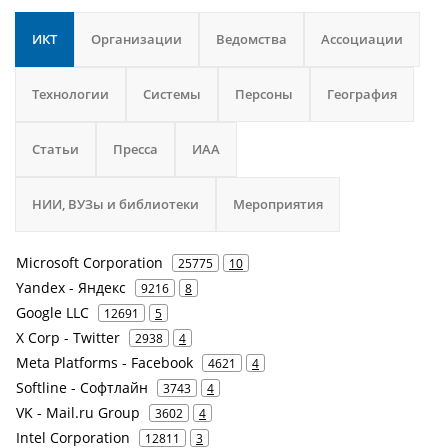
ИКТ
Организации
Ведомства
Ассоциации
Технологии
Системы
Персоны
География
Статьи
Пресса
ИАА
НИИ, ВУЗы и библиотеки
Мероприятия
Microsoft Corporation
25775
10
Yandex - Яндекс
9216
8
Google LLC
12691
5
X Corp - Twitter
2938
4
Meta Platforms - Facebook
4621
4
Softline - Софтлайн
3743
4
VK - Mail.ru Group
3602
4
Intel Corporation
12811
3