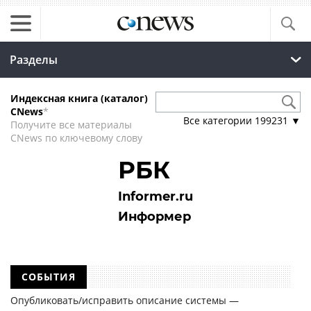
Разделы
Индексная книга (каталог)
CNews
*
Все категории
199231
▼
Получите все материалы
CNews по ключевому слову
РБК
Informer.ru
Информер
СОБЫТИЯ
Опубликовать/исправить описание системы —