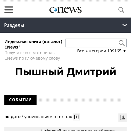
Разделы
Индексная книга (каталог)
CNews
*
Все категории
199165
▼
Получите все материалы
CNews по ключевому слову
Пышный Дмитрий
СОБЫТИЯ
по дате
/
упоминаниям в текстах
Цифровой помощник врача «Доктор