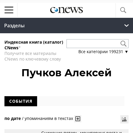
Разделы
Индексная книга (каталог)
CNews
*
Все категории
199231
▼
Получите все материалы
CNews по ключевому слову
Пучков Алексей
СОБЫТИЯ
по дате
/
упоминаниям в текстах
Снижение потерь, мониторинг роста и