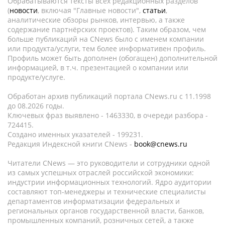
Обрабатываются тексты всех редакционных разделов
(
новости
, включая "Главные новости",
статьи
,
аналитические обзоры рынков, интервью, а также
содержание партнёрских проектов). Таким образом, чем
больше публикаций на CNews было с именем компании
или продукта/услуги, тем более информативен профиль.
Профиль может быть дополнен (обогащен) дополнительной
информацией, в т.ч. презентацией о компании или
продукте/услуге.
Обработан архив публикаций портала CNews.ru c 11.1998
до 08.2026 годы.
Ключевых фраз выявлено - 1463330, в очереди разбора -
724415.
Создано именных указателей - 199231.
Редакция Индексной книги CNews -
book@cnews.ru
Читатели CNews — это руководители и сотрудники одной
из самых успешных отраслей российской экономики:
индустрии информационных технологий. Ядро аудитории
составляют топ-менеджеры и технические специалисты
департаментов информатизации федеральных и
региональных органов государственной власти, банков,
промышленных компаний, розничных сетей, а также