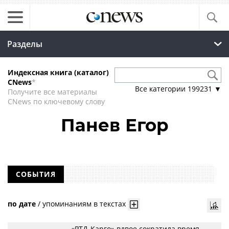
Разделы
Индексная книга (каталог)
CNews
*
Все категории
199231
▼
Получите все материалы
CNews по ключевому слову
Панев Егор
СОБЫТИЯ
по дате
/
упоминаниям в текстах
«РТД-Карго» вдвое сократила время