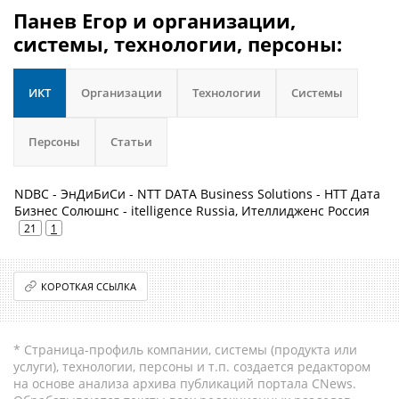
Панев Егор и организации,
системы, технологии, персоны:
ИКТ
Организации
Технологии
Системы
Персоны
Статьи
NDBC - ЭнДиБиСи - NTT DATA Business Solutions - НТТ Дата
Бизнес Солюшнс - itelligence Russia, Ителлидженс Россия
21
1
КОРОТКАЯ ССЫЛКА
* Страница-профиль компании, системы (продукта или
услуги), технологии, персоны и т.п. создается редактором
на основе анализа архива публикаций портала CNews.