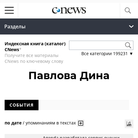
Разделы
Индексная книга (каталог)
CNews
*
Все категории
199231
▼
Получите все материалы
CNews по ключевому слову
Павлова Дина
СОБЫТИЯ
по дате
/
упоминаниям в текстах
Agenda разработала сервис оценки