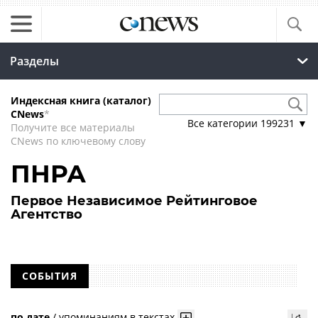
Разделы
Индексная книга (каталог)
CNews
*
Все категории
199231
▼
Получите все материалы
CNews по ключевому слову
ПНРА
Первое Независимое Рейтинговое
Агентство
СОБЫТИЯ
по дате
/
упоминаниям в текстах