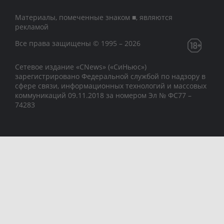
Материалы, помеченные знаком ■, являются
рекламой
Все права защищены © 1995 – 2026
Сетевое издание «CNews» («СиНьюс»)
зарегистрировано Федеральной службой по надзору в
сфере связи, информационных технологий и массовых
коммуникаций 09.11.2018 за номером Эл № ФС77 –
74283