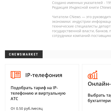
Создано именных указателей - 19
Редакция Индексной книги CNews
Читатели CNews — это руководит
экономики: индустрии информаци
технические специалисты депар
государственной власти, банков,
сотрудники компаний-поставщико
CNEWSMARKET
IP-телефония
Онлайн-
Подобрать тариф на IP-
телефонию и виртуальную
Выбрать та
АТС
бухгалтер
От 0.50 руб./месяц