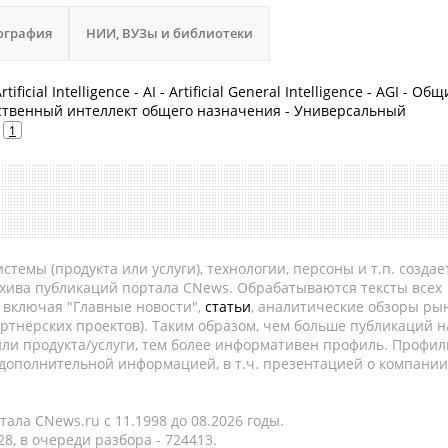
ография
НИИ, ВУЗы и библиотеки
icial Intelligence - AI - Artificial General Intelligence - AGI - Об
сственный интеллект общего назначения - Универсальный
1
темы (продукта или услуги), технологии, персоны и т.п. создае
рхива публикаций портала CNews. Обрабатываются тексты всех
, включая "Главные новости",
статьи
, аналитические обзоры рын
ртнёрских проектов). Таким образом, чем больше публикаций н
ли продукта/услуги, тем более информативен профиль. Профил
 дополнительной информацией, в т.ч. презентацией о компании
ала CNews.ru c 11.1998 до 08.2026 годы.
8, в очереди разбора - 724413.