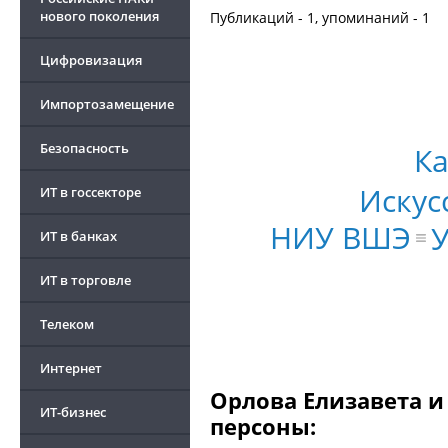
нового поколения
Публикаций - 1, упоминаний - 1
Цифровизация
Импортозамещение
Безопасность
Ка
Искус
ИТ в госсекторе
НИУ ВШЭ
ИТ в банках
ИТ в торговле
Телеком
Интернет
Орлова Елизавета и
ИТ-бизнес
персоны: