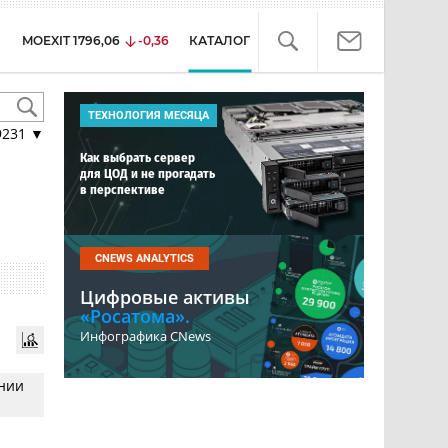
MOEXIT
1796,06
-0,36
КАТАЛОГ
ТЕХНОЛОГИЯ МЕСЯЦА
9231
▼
Как выбрать сервер
для ЦОД и не прогадать
в перспективе
CNEWS ANALYTICS
Цифровые активы
«Росатома».
Инфографика CNews
нии