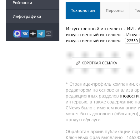
Рейтинги
Технологии
Персоны
Ге
Инфографика
Искусственный интеллект - ИИ - Artif
искусственный интеллект - Иску
искусственный интеллект
22559
КОРОТКАЯ ССЫЛКА
* Страница-профиль компании, сис
редактором на основе анализа а
редакционных разделов (
новости
интервью, а также содержание па
CNews было с именем компании и
может быть дополнен (обогащен)
продукте/услуге.
Обработан архив публикаций порт
Ключевых фраз выявлено - 146332