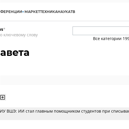
НФЕРЕНЦИИ
МАРКЕТ
ТЕХНИКА
НАУКА
ТВ
ws
*
о ключевому слову
Все категории
19
авета
ИУ ВШЭ: ИИ стал главным помощником студентов при списыва