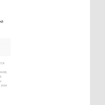
щий
тся
ков,
а
ь
 или