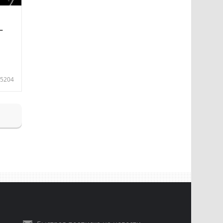
—
5204