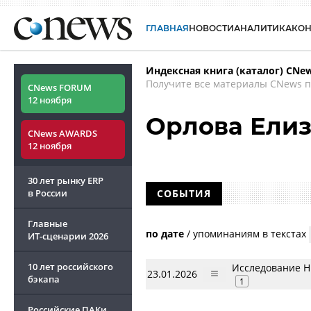
ГЛАВНАЯ
НОВОСТИ
АНАЛИТИКА
КО
Индексная книга (каталог) CNe
Получите все материалы CNews п
CNews FORUM
12 ноября
Орлова Елиз
CNews AWARDS
12 ноября
30 лет рынку ERP
в России
СОБЫТИЯ
Главные
по дате
/
упоминаниям в текстах
ИТ-сценарии
2026
10 лет российского
Исследование Н
23.01.2026
бэкапа
1
Российские ПАКи