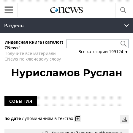
Разделы
Индексная книга (каталог)
CNews
*
Все категории
199124
▼
Получите все материалы
CNews по ключевому слову
Нурисламов Руслан
СОБЫТИЯ
по дате
/
упоминаниям в текстах
«ICL Инженерный центр» и «Интертех»