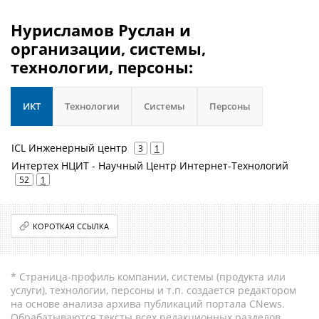
Нурисламов Руслан и
организации, системы,
технологии, персоны:
ИКТ
Технологии
Системы
Персоны
ICL Инженерный центр
3
1
Интертех НЦИТ - Научный Центр Интернет-Технологий
52
1
КОРОТКАЯ ССЫЛКА
* Страница-профиль компании, системы (продукта или
услуги), технологии, персоны и т.п. создается редактором
на основе анализа архива публикаций портала CNews.
Обрабатываются тексты всех редакционных разделов