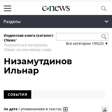
Разделы
Индексная книга (каталог)
CNews
*
Все категории
199225
▼
Получите все материалы
CNews по ключевому слову
Низамутдинов
Ильнар
СОБЫТИЯ
по дате
/
упоминаниям в текстах