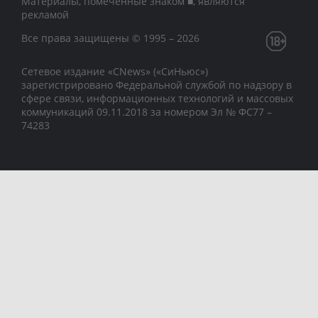
Материалы, помеченные знаком ■, являются
рекламой
Все права защищены © 1995 – 2026
Сетевое издание «CNews» («СиНьюс»)
зарегистрировано Федеральной службой по надзору в
сфере связи, информационных технологий и массовых
коммуникаций 09.11.2018 за номером Эл № ФС77 –
74283