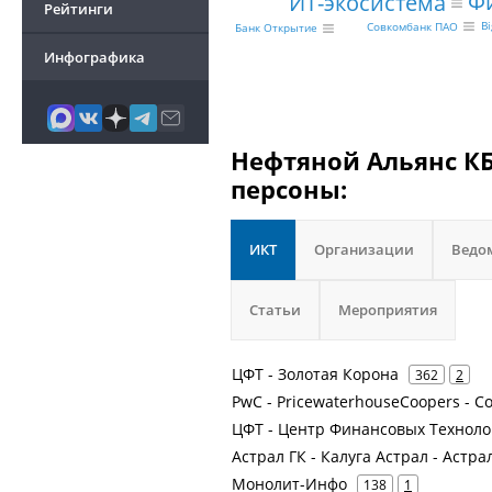
Ф
ИТ-экосистема
Рейтинги
Bi
Совкомбанк ПАО
Банк Открытие
Инфографика
Нефтяной Альянс КБ
персоны:
ИКТ
Организации
Ведо
Статьи
Мероприятия
ЦФТ - Золотая Корона
362
2
PwC - PricewaterhouseCoopers - Co
ЦФТ - Центр Финансовых Техноло
Астрал ГК - Калуга Астрал - Астра
Монолит-Инфо
138
1