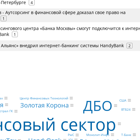
-Петербурге
4
- Аутсорсинг в финансовой сфере доказал свое право на
1
сингового центра «Банка Москвы» смогут подключится к интер
Bank
1
 Альянс» внедрил интернет-банкинг системы HandyBank
2
ах
Центр Финансовых Технологий
ДБО
США
я
Золотая Корона
ВТБ24
страл ГК
совый сектор
Т-Банк
Монолит-Инфо
PwC
IOI