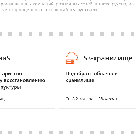
 промышленных компаний, розничных сетей, а также руководите
в информационных технологий и услуг связи.
aaS
S3-хранилище
тариф по
Подобрать облачное
у восстановлению
хранилище
труктуры
яц
От 6,2 коп. за 1 Гб/месяц