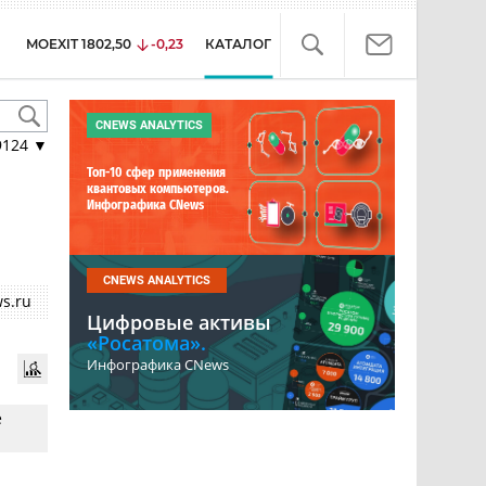
MOEXIT
1802,50
-0,23
КАТАЛОГ
CNEWS ANALYTICS
9124
▼
Топ-10 сфер применения
квантовых компьютеров.
Инфографика CNews
CNEWS ANALYTICS
s.ru
Цифровые активы
«Росатома».
Инфографика CNews
е