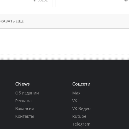
36252
КАЗАТЬ ЕЩЕ
CNews
Соцсети
Об издании
Max
Реклама
VK
Вакансии
VK Видео
Контакты
Rutube
Telegram