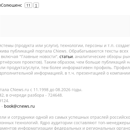
ндиСолюшенс
11
1
темы (продукта или услуги), технологии, персоны и т.п. создае
рхива публикаций портала CNews. Обрабатываются тексты всех
, включая "Главные новости",
статьи
, аналитические обзоры рын
ртнёрских проектов). Таким образом, чем больше публикаций н
ли продукта/услуги, тем более информативен профиль. Профил
 дополнительной информацией, в т.ч. презентацией о компании
ала CNews.ru c 11.1998 до 08.2026 годы.
2, в очереди разбора - 724648.
9124.
 -
book@cnews.ru
ели и сотрудники одной из самых успешных отраслей российск
онных технологий. Ядро аудитории составляют топ-менеджеры
таментов информатизации федеральных и региональных орган