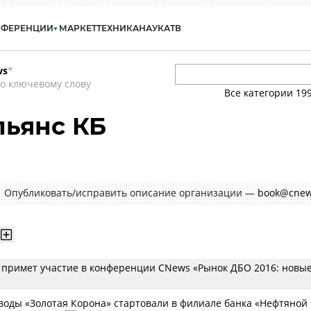
НФЕРЕНЦИИ
МАРКЕТ
ТЕХНИКА
НАУКА
ТВ
ws
*
о ключевому слову
Все категории
19
льянс КБ
Опубликовать/исправить описание организации —
book@cnew
» примет участие в конференции CNews «Рынок ДБО 2016: новы
оды «Золотая Корона» стартовали в филиале банка «Нефтяной