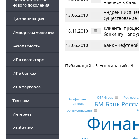
Альянс» в Санкт
нового поколения
Андрей Висящев 
13.06.2013
существование
Цифровизация
Клиенты процес
16.11.2010
Импортозамещение
банкингу Handy
15.06.2010
Банк «Нефтяной
Безопасность
ИТ в госсекторе
Публикаций - 5, упоминаний - 9
ИТ в банках
ИТ в торговле
Росгосстр
OTP Group
Альфа-Банк
Телеком
БМ-Банк Росси
Бинбанк
А
ХэндиСолюшенс
Финан
Интернет
ИТ-бизнес