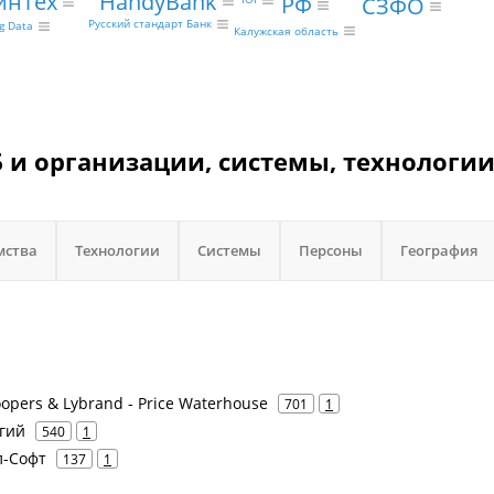
HandyBank
инТех
РФ
СЗФО
Русский стандарт Банк
g Data
Калужская область
 и организации, системы, технологии
мства
Технологии
Системы
Персоны
География
opers & Lybrand - Price Waterhouse
701
1
гий
540
1
л-Софт
137
1