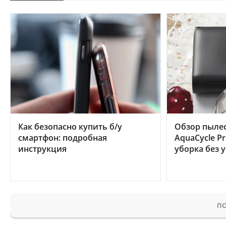
Как безопасно купить б/у
Обзор пылес
смартфон: подробная
AquaCycle Pr
инструкция
уборка без 
ПО