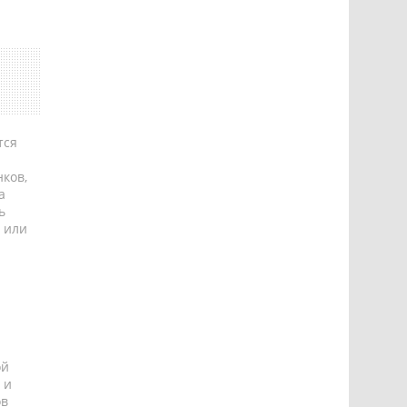
тся
ков,
а
ь
 или
ой
 и
ов