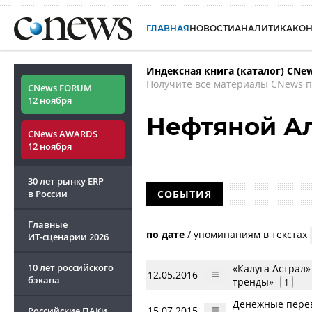
ГЛАВНАЯ
НОВОСТИ
АНАЛИТИКА
КО
Индексная книга (каталог) CNe
Получите все материалы CNews п
CNews FORUM
12 ноября
Нефтяной А
CNews AWARDS
12 ноября
30 лет рынку ERP
в России
СОБЫТИЯ
Главные
по дате
/
упоминаниям в текстах
ИТ-сценарии
2026
10 лет российского
«Калуга Астрал
12.05.2016
бэкапа
тренды»
1
Денежные перев
15.07.2015
Российские ПАКи