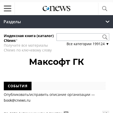
Разделы
Индексная книга (каталог)
CNews
*
Все категории
199124
▼
Получите все материалы
CNews по ключевому слову
Максофт ГК
СОБЫТИЯ
Опубликовать/исправить описание организации —
book@cnews.ru