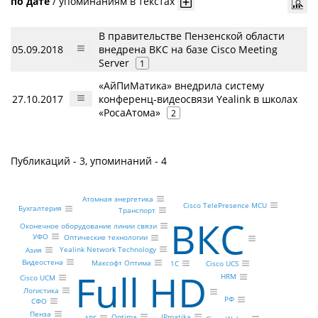
по дате
/
упоминаниям в текстах
В правительстве Пензенской области
05.09.2018
внедрена ВКС на базе Cisco Meeting
Server
1
«АйПиМатика» внедрила систему
27.10.2017
конференц-видеосвязи Yealink в школах
«РосаАтома»
2
Публикаций - 3, упоминаний - 4
Атомная энергетика
Cisco TelePresence MCU
Бухгалтерия
Транспорт
ВКС
Оконечное оборудование линии связи
УФО
Оптические технологии
Yealink Network Technology
Азия
Видеостена
Максофт Оптима
Cisco UCS
1С
Full HD
HRM
Cisco UCM
Логистика
РФ
СФО
Пенза
IPmatika
Optima
APS