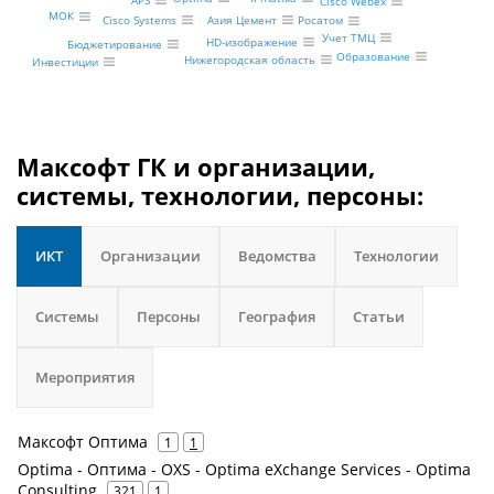
Cisco Webex
МОК
Cisco Systems
Азия Цемент
Росатом
Учет ТМЦ
HD-изображение
Бюджетирование
Образование
Нижегородская область
Инвестиции
Максофт ГК и организации,
системы, технологии, персоны:
ИКТ
Организации
Ведомства
Технологии
Системы
Персоны
География
Статьи
Мероприятия
Максофт Оптима
1
1
Optima - Оптима - OXS - Optima eXchange Services - Optima
Consulting
321
1