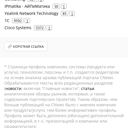
IPmatika - АйПиМатика
30
1
Yealink Network Technology
85
1
1С
9592
1
Cisco Systems
5372
1
КОРОТКАЯ ССЫЛКА
* Страница-профиль компании, системы (продукта или
услуги), технологии, персоны и т.п. создается редактором
на основе анализа архива публикаций портала CNews.
Обрабатываются тексты всех редакционных разделов
(
новости
, включая "Главные новости",
статьи
,
аналитические обзоры рынков, интервью, а также
содержание партнёрских проектов). Таким образом, чем
больше публикаций на CNews было с именем компании
или продукта/услуги, тем более информативен профиль.
Профиль может быть дополнен (обогащен) дополнительной
информацией, в т.ч. презентацией о компании или
продукте/услуге.