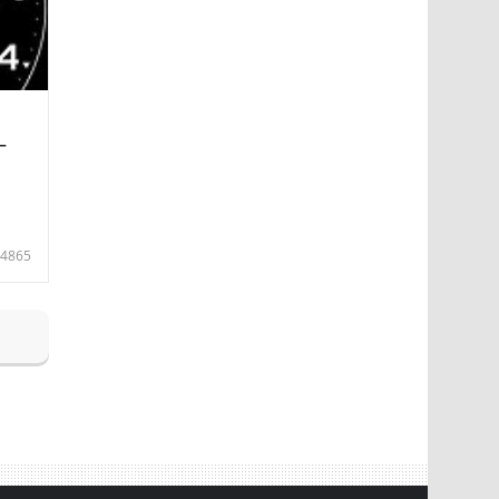
—
4865