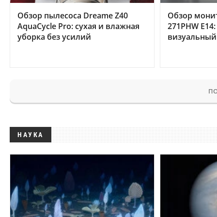
Обзор пылесоса Dreame Z40
Обзор мони
AquaCycle Pro: сухая и влажная
271PHW E14:
уборка без усилий
визуальный
ПО
НАУКА