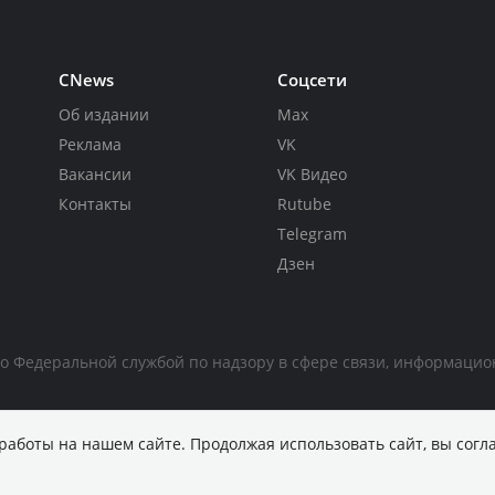
CNews
Соцсети
Об издании
Max
Реклама
VK
Вакансии
VK Видео
Контакты
Rutube
Telegram
Дзен
но Федеральной службой по надзору в сфере связи, информаци
работы на нашем сайте. Продолжая использовать сайт, вы согл