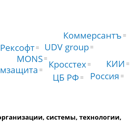
Коммерсантъ
UDV group
Рексофт
MONS
КИИ
Кросстех
мзащита
Россия
ЦБ РФ
организации, системы, технологии,