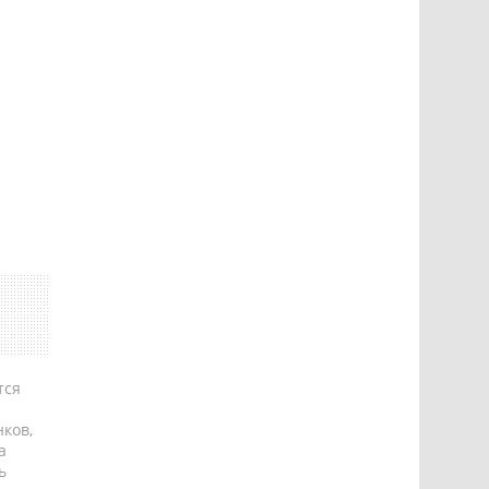
тся
ков,
а
ь