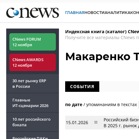
ГЛАВНАЯ
НОВОСТИ
АНАЛИТИКА
КО
Индексная книга (каталог) CNe
Получите все материалы CNews п
CNews FORUM
12 ноября
Макаренко 
CNews AWARDS
12 ноября
30 лет рынку ERP
в России
СОБЫТИЯ
Главные
по дате
/
упоминаниям в текстах
ИТ-сценарии
2026
10 лет российского
Российский биз
15.01.2026
бэкапа
В 2025 г. рынок
Российские ПАКи