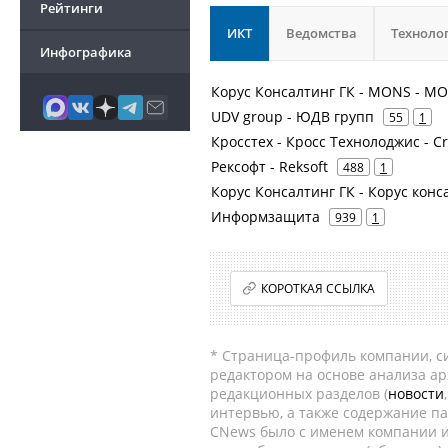
Рейтинги
ИКТ
Ведомства
Техноло
Инфографика
Корус Консалтинг ГК - MONS - М
UDV group - ЮДВ групп
55
1
Кросстех - Кросс Технолоджис - Cr
Рексофт - Reksoft
488
1
Корус Консалтинг ГК - Корус кон
Информзащита
939
1
КОРОТКАЯ ССЫЛКА
* Страница-профиль компании, сис
редактором на основе анализа а
редакционных разделов (
новости
интервью, а также содержание па
CNews было с именем компании и