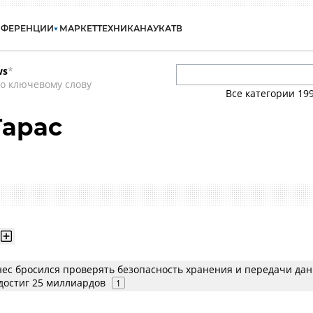
НФЕРЕНЦИИ
МАРКЕТ
ТЕХНИКА
НАУКА
ТВ
ws
*
о ключевому слову
Все категории
19
Тарас
нес бросился проверять безопасность хранения и передачи дан
 достиг 25 миллиардов
1