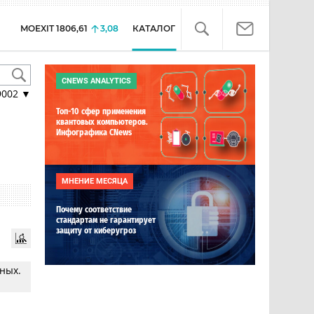
MOEXIT
1806,61
3,08
КАТАЛОГ
CNEWS ANALYTICS
9002
▼
Топ-10 сфер применения
квантовых компьютеров.
Инфографика CNews
МНЕНИЕ МЕСЯЦА
Почему соответствие
стандартам не гарантирует
защиту от киберугроз
ных.