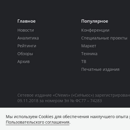
Главное
Популярное
Новости
Конференции
Аналитика
Специальные проекты
Рейтинги
Маркет
Обзоры
Техника
Архив
ТВ
Печатные издания
Сетевое издание «CNews» («СиНьюс») зарегистрирова
09.11.2018 за номером Эл № ФС77 – 74283
Мы используем Сookies для обеспечения наилучшего опыта 
Пользовательского соглашения
.