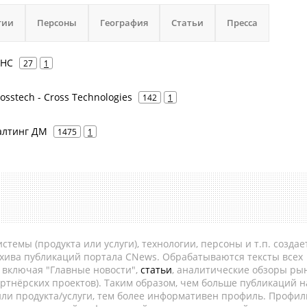
гии
Персоны
География
Статьи
Пресса
ОНС
27
1
osstech - Cross Technologies
142
1
салтинг ДМ
1475
1
темы (продукта или услуги), технологии, персоны и т.п. создае
рхива публикаций портала CNews. Обрабатываются тексты всех
, включая "Главные новости",
статьи
, аналитические обзоры рын
ртнёрских проектов). Таким образом, чем больше публикаций н
ли продукта/услуги, тем более информативен профиль. Профил