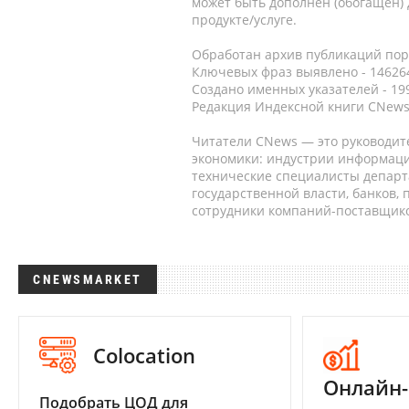
может быть дополнен (обогащен)
продукте/услуге.
Обработан архив публикаций порт
Ключевых фраз выявлено - 146264
Создано именных указателей - 19
Редакция Индексной книги CNews
Читатели CNews — это руководит
экономики: индустрии информаци
технические специалисты депар
государственной власти, банков,
сотрудники компаний-поставщико
CNEWSMARKET
Colocation
Онлайн-
Подобрать ЦОД для