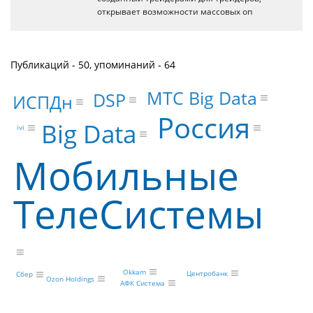
открывает возможности массовых оп
Публикаций - 50, упоминаний - 64
МТС Big Data
DSP
ИСПДн
Россия
Big Data
ivi
Мобильные
ТелеСистемы
Okkam
Центробанк
Сбер
Ozon Holdings
АФК Система