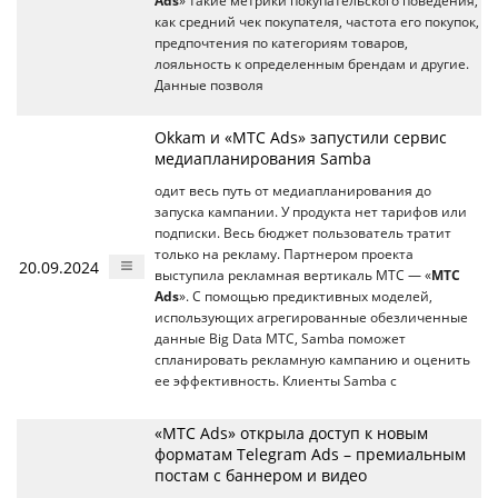
Ads
» такие метрики покупательского поведения,
как средний чек покупателя, частота его покупок,
предпочтения по категориям товаров,
лояльность к определенным брендам и другие.
Данные позволя
Okkam и «МТС Ads» запустили сервис
медиапланирования Samba
одит весь путь от медиапланирования до
запуска кампании. У продукта нет тарифов или
подписки. Весь бюджет пользователь тратит
только на рекламу. Партнером проекта
20.09.2024
выступила рекламная вертикаль MTC — «
МТС
Ads
». С помощью предиктивных моделей,
использующих агрегированные обезличенные
данные Big Data МТС, Samba поможет
спланировать рекламную кампанию и оценить
ее эффективность. Клиенты Samba с
«МТС Ads» открыла доступ к новым
форматам Telegram Ads – премиальным
постам с баннером и видео