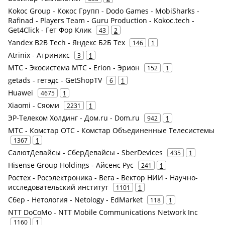
Kokoc Group - Кокос Групп - Dodo Games - MobiSharks -
Rafinad - Players Team - Guru Production - Kokoc.tech -
Get4Click - Гет Фор Клик
43
2
Yandex B2B Tech - Яндекс Б2Б Тех
146
1
Atrinix - Атриникс
3
1
МТС - Экосистема МТС - Erion - Эрион
152
1
getads - гетэдс - GetShopTV
6
1
Huawei
4675
1
Xiaomi - Сяоми
2231
1
ЭР-Телеком Холдинг - Дом.ru - Dom.ru
942
1
МТС - Комстар ОТС - Комстар Объединенные Телесистемы
1367
1
СалютДевайсы - СберДевайсы - SberDevices
435
1
Hisense Group Holdings - Айсенс Рус
241
1
Ростех - Росэлектроника - Вега - Вектор НИИ - Научно-
исследовательский институт
1101
1
Сбер - Нетология - Netology - EdMarket
118
1
NTT DoCoMo - NTT Mobile Communications Network Inc
1160
1