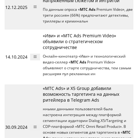
напряженным сюжетом и интригой
12.12.2025
По данным опроса «
МТС Ads
Premium Video», две
трети россиян (66%) предпочитают детективы,
триллеры и криминальн
«Иви» и «МТС Ads Premium Video»
объявили о стратегическом
сотрудничестве
14.10.2024
Онлайн-кинотеатр «Иви» и технологический
видео-селлер «
МТС Ads
Premium Video»
объявляют о старте сотрудничества, тем самым
расширяя пул рекламных ин
«МТС Ads» и X5 Group добавили
возможность таргетинга на данных
ритейлера в Telegram Ads
нными данными пользователей была
настроена интеграция между платформой
сегментации аудитории Dialog.X5/Targeting и
30.09.2024
CDP-платформой «МТС Omni Retail Product». В
основе новых сегментов для таргетинга в «
МТС