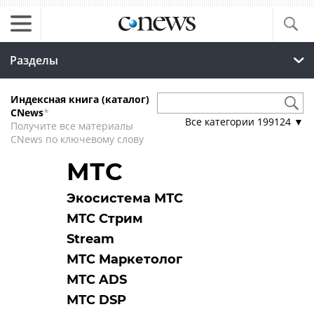
Разделы
Индексная книга (каталог)
CNews
*
Все категории
199124
▼
Получите все материалы
CNews по ключевому слову
МТС
Экосистема МТС
МТС Стрим
Stream
МТС Маркетолог
МТС ADS
МТС DSP