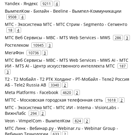
Yandex - Яндекс
9211
4
ВымпелКом - Билайн - Beeline - Вымпел-Коммуникации
9508
4
МТС - Экосистема МТС - МТС Стрим - Segmento - Сегменто
18
4
МТС Веб Сервисы - МВС - MTS Web Services - MWS
286
3
Ростелеком
10945
3
МегаФон
10736
3
МТС Веб Сервисы - МВС - MTS Web Services - MWS AI - МТС
ИИ - MTS AI - Центр искусственного интеллекта МТС
187
3
Т2 - Т2 Мобайл - Т2 РТК Холдинг - РТ-Мобайл - Теле2 Россия
АБ - Tele2 Russia AB
3340
2
Meta Platforms - Facebook
4620
2
МГТС - Московская городская телефонная сеть
1618
2
МТС - Экосистема МТС - МТС ИИ - Intema - VisionLabs -
ВижнЛабс
294
2
Veon - VimpelCom - ВымпелКом
824
2
МТС Линк - Вебинар.ру - Webinar.ru - Webinar Group -
Вебинар Технологии
633
2