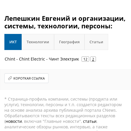
Лепешкин Евгений и организации,
системы, технологии, персоны:
ИКТ
Технологии
География
Статьи
Chint - Chint Electric - Чинт Электрик
12
2
КОРОТКАЯ ССЫЛКА
* Страница-профиль компании, системы (продукта или
услуги), технологии, персоны и т.п. создается редактором
на основе анализа архива публикаций портала CNews.
Обрабатываются тексты всех редакционных разделов
(
новости
, включая "Главные новости",
статьи
,
аналитические обзоры рынков, интервью, а также