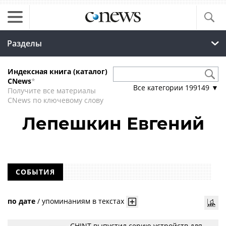
Разделы
Индексная книга (каталог)
CNews
*
Все категории
199149
▼
Получите все материалы
CNews по ключевому слову
Лепешкин Евгений
СОБЫТИЯ
по дате
/
упоминаниям в текстах
CHINT выпустил серию устройств для