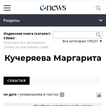
Разделы
Индексная книга (каталог)
CNews
*
Все категории
199231
▼
Получите все материалы
CNews по ключевому слову
Кучеряева Маргарита
СОБЫТИЯ
по дате
/
упоминаниям в текстах
«ВкусВилл» запустил онлайн-оплату