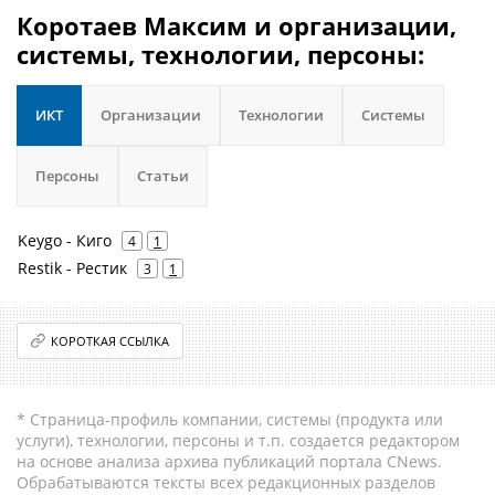
Коротаев Максим и организации,
системы, технологии, персоны:
ИКТ
Организации
Технологии
Системы
Персоны
Статьи
Keygo - Киго
4
1
Restik - Рестик
3
1
КОРОТКАЯ ССЫЛКА
* Страница-профиль компании, системы (продукта или
услуги), технологии, персоны и т.п. создается редактором
на основе анализа архива публикаций портала CNews.
Обрабатываются тексты всех редакционных разделов