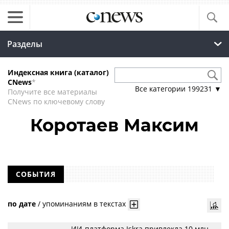
Разделы
Индексная книга (каталог)
CNews
*
Все категории
199231
▼
Получите все материалы
CNews по ключевому слову
Коротаев Максим
СОБЫТИЯ
по дате
/
упоминаниям в текстах
ИИ-платформа Iskra привлекла 10 млн