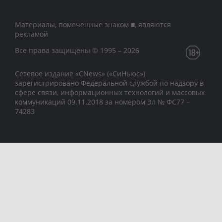
Материалы, помеченные знаком ■, являются
рекламой
Все права защищены © 1995 – 2026
Сетевое издание «CNews» («СиНьюс»)
зарегистрировано Федеральной службой по надзору в
сфере связи, информационных технологий и массовых
коммуникаций 09.11.2018 за номером Эл № ФС77 –
74283