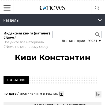
Разделы
Индексная книга (каталог)
CNews
*
Все категории
199231
▼
Получите все материалы
CNews по ключевому слову
Киви Константин
СОБЫТИЯ
по дате
/
упоминаниям в текстах
Власти хотят национализировать