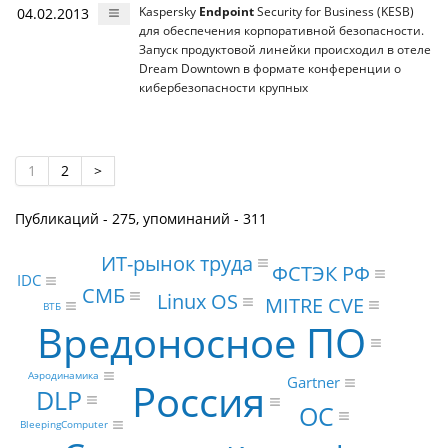
04.02.2013
Kaspersky
Endpoint
Security for Business (KESB)
для обеспечения корпоративной безопасности.
Запуск продуктовой линейки происходил в отеле
Dream Downtown в формате конференции о
кибербезопасности крупных
1
2
>
Публикаций - 275, упоминаний - 311
ИТ-рынок труда
ФСТЭК РФ
IDC
СМБ
Linux OS
MITRE CVE
ВТБ
Вредоносное ПО
Аэродинамика
Gartner
Россия
DLP
ОС
BleepingComputer