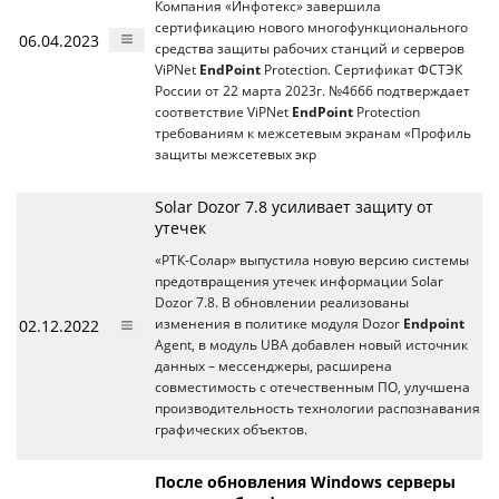
Компания «Инфотекс» завершила
сертификацию нового многофункционального
06.04.2023
средства защиты рабочих станций и серверов
ViPNet
EndPoint
Protection. Сертификат ФСТЭК
России от 22 марта 2023г. №4666 подтверждает
соответствие ViPNet
EndPoint
Protection
требованиям к межсетевым экранам «Профиль
защиты межсетевых экр
Solar Dozor 7.8 усиливает защиту от
утечек
«РТК-Солар» выпустила новую версию системы
предотвращения утечек информации Solar
Dozor 7.8. В обновлении реализованы
02.12.2022
изменения в политике модуля Dozor
Endpoint
Agent, в модуль UBA добавлен новый источник
данных – мессенджеры, расширена
совместимость с отечественным ПО, улучшена
производительность технологии распознавания
графических объектов.
После обновления Windows серверы