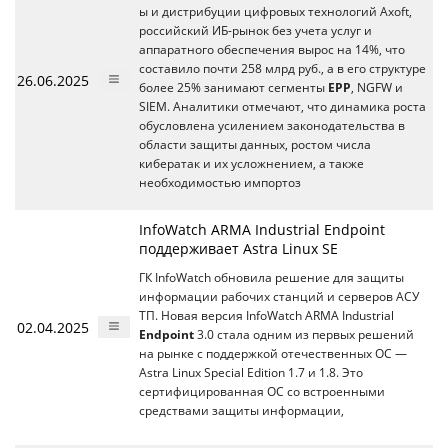
ы и дистрибуции цифровых технологий Axoft,
российский ИБ-рынок без учета услуг и
аппаратного обеспечения вырос на 14%, что
составило почти 258 млрд руб., а в его структуре
26.06.2025
более 25% занимают сегменты
EPP
, NGFW и
SIEM. Аналитики отмечают, что динамика роста
обусловлена усилением законодательства в
области защиты данных, ростом числа
кибератак и их усложнением, а также
необходимостью импортоз
InfoWatch ARMA Industrial Endpoint
поддерживает Astra Linux SE
ГК InfoWatch обновила решение для защиты
информации рабочих станций и серверов АСУ
ТП. Новая версия InfoWatch ARMA Industrial
02.04.2025
Endpoint
3.0 стала одним из первых решений
на рынке с поддержкой отечественных ОС —
Astra Linux Special Edition 1.7 и 1.8. Это
сертифицированная ОС со встроенными
средствами защиты информации,