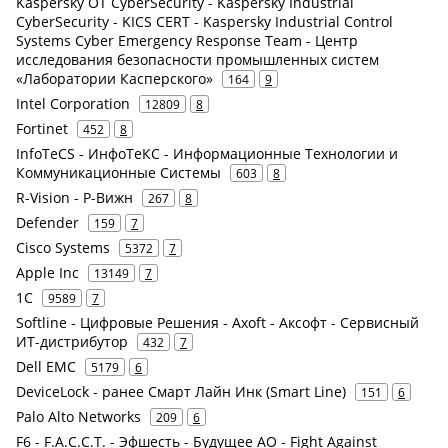
Kaspersky OT CyberSecurity - Kaspersky Industrial
CyberSecurity - KICS CERT - Kaspersky Industrial Control
Systems Cyber Emergency Response Team - Центр
исследования безопасности промышленных систем
«Лаборатории Касперского»
164
9
Intel Corporation
12809
8
Fortinet
452
8
InfoTeCS - ИнфоТеКС - Информационные Технологии и
Коммуникационные Системы
603
8
R-Vision - Р-Вижн
267
8
Defender
159
7
Cisco Systems
5372
7
Apple Inc
13149
7
1С
9589
7
Softline - Цифровые Решения - Axoft - Аксофт - Сервисный
ИТ-дистрибутор
432
7
Dell EMC
5179
6
DeviceLock - ранее Смарт Лайн Инк (Smart Line)
151
6
Palo Alto Networks
209
6
F6 - F.A.С.С.T. - Эфшесть - Будущее АО - Fight Against