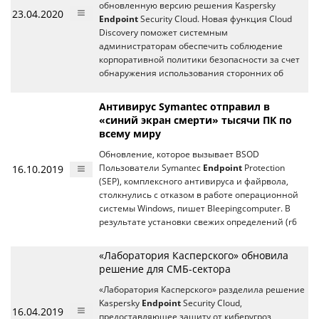
обновленную версию решения Kaspersky
23.04.2020
Endpoint
Security Cloud. Новая функция Cloud
Discovery поможет системным
администраторам обеспечить соблюдение
корпоративной политики безопасности за счет
обнаружения использования сторонних об
Антивирус Symantec отправил в
«синий экран смерти» тысячи ПК по
всему миру
Обновление, которое вызывает BSOD
16.10.2019
Пользователи Symantec
Endpoint
Protection
(SEP), комплексного антивируса и файрвола,
столкнулись с отказом в работе операционной
системы Windows, пишет Bleepingcomputer. В
результате установки свежих определений (r6
«Лаборатория Касперского» обновила
решение для СМБ-сектора
«Лаборатория Касперского» разделила решение
Kaspersky
Endpoint
Security Cloud,
16.04.2019
предоставляющее защиту от киберугроз