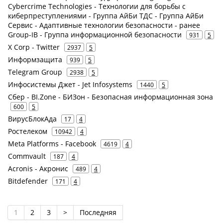
Cybercrime Technologies - Технологии для борьбы с
киберпреступлениями - Группа АйБи ТДС - Группа АйБи
Сервис - Адаптивные технологии безопасности - ранее
Group-IB - Группа информационной безопасности
931
5
X Corp - Twitter
2937
5
Информзащита
939
5
Telegram Group
2938
5
Инфосистемы Джет - Jet Infosystems
1440
5
Сбер - BI.Zone - БИЗон - Безопасная информационная зона
600
5
ВирусБлокАда
17
4
Ростелеком
10942
4
Meta Platforms - Facebook
4619
4
Commvault
187
4
Acronis - Акронис
489
4
Bitdefender
171
4
1
2
3
>
Последняя