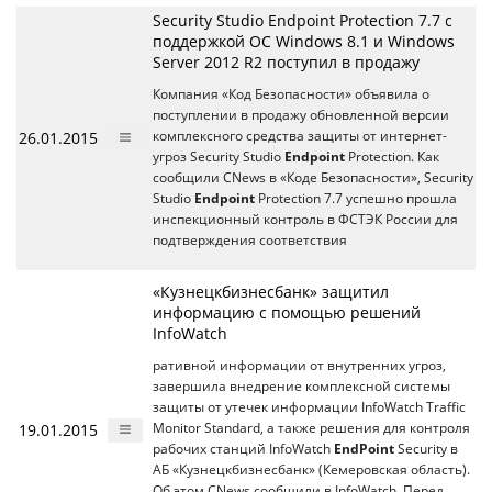
Security Studio Endpoint Protection 7.7 с
поддержкой ОС Windows 8.1 и Windows
Server 2012 R2 поступил в продажу
Компания «Код Безопасности» объявила о
поступлении в продажу обновленной версии
26.01.2015
комплексного средства защиты от интернет-
угроз Security Studio
Endpoint
Protection. Как
сообщили CNews в «Коде Безопасности», Security
Studio
Endpoint
Protection 7.7 успешно прошла
инспекционный контроль в ФСТЭК России для
подтверждения соответствия
«Кузнецкбизнесбанк» защитил
информацию с помощью решений
InfoWatch
ративной информации от внутренних угроз,
завершила внедрение комплексной системы
защиты от утечек информации InfoWatch Traffic
19.01.2015
Monitor Standard, а также решения для контроля
рабочих станций InfoWatch
EndPoint
Security в
АБ «Кузнецкбизнесбанк» (Кемеровская область).
Об этом CNews сообщили в InfoWatch. Перед