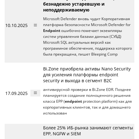
безнадежно устаревшую и
неподдерживаемую
Microsoft Defender вновь чудит Корпоративная
10.10.2025
платформа безопасности Microsoft Defender for
Endpoint
ошибочно помечает экземпляры
систем управления базами данных (СУБД)
Microsoft SQL актуальных версий как
программное обеспечение, поддержка которого
была прекращена, пишет Bleeping Comp
Bi.Zone приобрела активы Nano Security
для усиления платформы endpoint
security и выхода в сегмент B2C
антивирусной проверки в Bi.Zone EDR. Позднее
17.09.2025
планируется создание полноценного решения
класса EPP (
endpoint
protection platform) как для
корпоративных клиентов, так и для домашнего
использован
Более 25% ИБ-рынка занимают сегменты
EPP, NGFW и SIEM