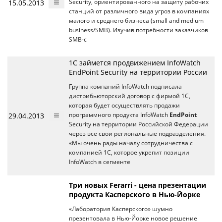
15.05.2013
Security, ориентированного на защиту рабочих
станций от различного вида угроз в компаниях
малого и среднего бизнеса (small and medium
business/SMB). Изучив потребности заказчиков
SMB-с
1С займется продвижением InfoWatch
EndPoint Security на территории России
Группа компаний InfoWatch подписала
дистрибьюторский договор с фирмой 1С,
которая будет осуществлять продажи
29.04.2013
программного продукта InfoWatch
EndPoint
Security на территории Российской Федерации
через все свои региональные подразделения.
«Мы очень рады началу сотрудничества с
компанией 1С, которое укрепит позиции
InfoWatch в сегменте
Три новых Ferarri - цена презентации
продукта Касперского в Нью-Йорке
«Лаборатория Касперского» шумно
презентовала в Нью-Йорке новое решение