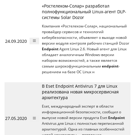
«Ростелеком-Солар» разработал
полнофункциональный Linux-агент DLP-
системы Solar Dozor
Компания «Ростелеком-Солар», национальный
провайдер сервисов и технологий
кибербезопасности, объявляет о выходе новой
24.09.2020
версии модуля контроля рабочих станций Dozor
Endpoint
Agent Linux 2.6. Новый агент для Linux
обладает аналогичным Windows-версии
набором возможностей, а также является
самым широкофункциональным
endpoint
-
решением на базе ОС Linux н
В Eset Endpoint Antivirus 7 для Linux
реализована новая микросервисная
архитектура
Eset, международный эксперт в области
информационной безопасности, сообщил о
27.05.2020
выпуске новой версии продукта Eset
Endpoint
Antivirus для Linux с полностью переписанной
архитектурой. Одна из главных особенностей
новой архитектуры — появление