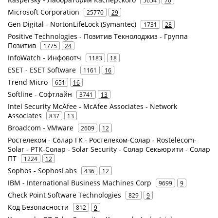
5654
70
Microsoft Corporation
25770
29
Gen Digital - NortonLifeLock (Symantec)
1731
28
Positive Technologies - Позитив Текнолоджиз - Группа
Позитив
1775
24
InfoWatch - Инфовотч
1183
18
ESET - ESET Software
1161
16
Trend Micro
651
16
Softline - Софтлайн
3741
13
Intel Security McAfee - McAfee Associates - Network
Associates
837
13
Broadcom - VMware
2609
12
Ростелеком - Сόлар ГК - Ростелеком-Солар - Rostelecom-
Solar - РТК-Солар - Solar Security - Солар Секьюрити - Солар
ПТ
1224
12
Sophos - SophosLabs
436
12
IBM - International Business Machines Corp
9699
9
Check Point Software Technologies
829
9
Код Безопасности
812
9