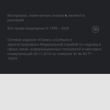
Материалы, помеченные знаком ■, являются
рекламой
Все права защищены © 1995 – 2026
Сетевое издание «CNews» («СиНьюс»)
зарегистрировано Федеральной службой по надзору в
сфере связи, информационных технологий и массовых
коммуникаций 09.11.2018 за номером Эл № ФС77 –
74283