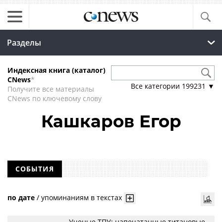
Разделы
Индексная книга (каталог)
CNews
*
Все категории
199231
▼
Получите все материалы
CNews по ключевому слову
Кашкаров Егор
СОБЫТИЯ
по дате
/
упоминаниям в текстах
Ученые ТПУ: напечатанные титановые