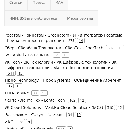
Статьи
Пресса
ИАА
НИИ, ВУЗы и библиотеки
Мероприятия
Росатом - Гринатом - Greenatom - ИТ-интегратор Росатома
- Гринатом простые решения
275
14
Сбер - Сбербанк Технологии - СберТех - SberTech
807
13
S8 Capital - С8 Капитал
51
13
VK Tech - ВК Технологии - VK Цифровые технологии - ВК
Цифровые технологии - Mail.ru Цифровые технологии
544
13
Tibbo Technology - Tibbo Systems - Объединение Агрегейт
35
13
ТОП-Сервис
22
13
Лента - Лента Тех - Lenta Tech
102
12
VK Cloud Solutions - Mail.Ru Cloud Solutions (MCS)
510
12
Ростелеком - Фазум - Farzoom
34
10
ИКС
538
9
SimbirSoft - СимбирСофт
124
9