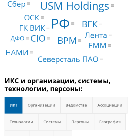
Сбер
USM Holdings
ОСК
РФ
ВГК
ГК ВИК
Лента
CIO
ДФО
BPM
EMM
НАМИ
Северсталь ПАО
ИКС и организации, системы,
технологии, персоны:
ИКТ
Организации
Ведомства
Ассоциации
Технологии
Системы
Персоны
География