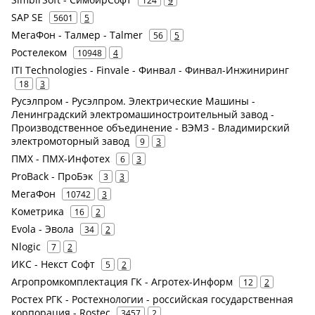
SAP SE
5601
5
МегаФон - Талмер - Talmer
56
5
Ростелеком
10948
4
ITI Technologies - Finvale - Финвал - Финвал-Инжиниринг
18
3
Русэлпром - Русэлпром. Электрические Машины -
Ленинградский электромашиностроительный завод -
Производственное объединение - ВЭМЗ - Владимирский
электромоторный завод
9
3
ПМХ - ПМХ-Инфотех
6
3
ProBack - ПроБэк
3
3
МегаФон
10742
3
Кометрика
16
2
Evola - Эвола
34
2
Nlogic
7
2
ИКС - Некст Софт
5
2
Агропромкомплектация ГК - Агротех-Информ
12
2
Ростех РГК - Ростехнологии - российская государственная
корпорация - Rostec
3457
2