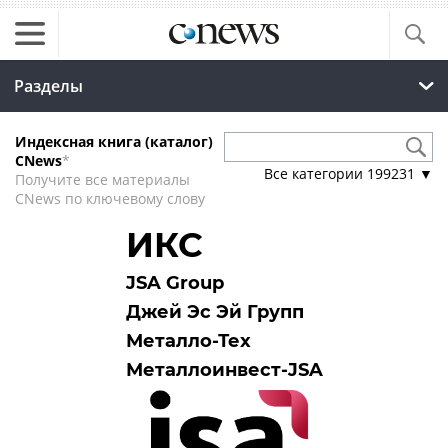
Разделы
Индексная книга (каталог)
CNews
*
Все категории
199231
▼
Получите все материалы
CNews по ключевому слову
ИКС
JSA Group
Джей Эс Эй Групп
Металло-Тех
Металлоинвест-JSA