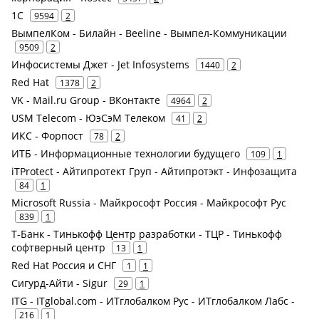
1С
9594
2
ВымпелКом - Билайн - Beeline - Вымпел-Коммуникации
9509
2
Инфосистемы Джет - Jet Infosystems
1440
2
Red Hat
1378
2
VK - Mail.ru Group - ВКонтакте
4964
2
USM Telecom - ЮэСэМ Телеком
41
2
ИКС - Форпост
78
2
ИТБ - Информационные технологии будущего
109
1
iTProtect - Айтипротект Груп - Айтипротэкт - Инфозащита
84
1
Microsoft Russia - Майкрософт Россия - Майкрософт Рус
839
1
Т-Банк - Тинькофф Центр разработки - ТЦР - Тинькофф
софтверный центр
13
1
Red Hat Россия и СНГ
1
1
Сигурд-Айти - Sigur
29
1
ITG - ITglobal.com - ИТглобалком Рус - ИТглобалком Лабс -
216
1