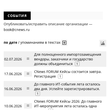
к своим должникам — организациям. При этом, общая сумма
требований всех кредиторов по делу о банкротстве не тождественна
сумме требования одного конкретного кредитора, кредиторов
в одном таком деле может быть несколько десятков, а размеры сумм
СОБЫТИЯ
требований одних могут быть больше или меньше размеров
требований других кредиторов.
Опубликовать/исправить описание организации —
book@cnews.ru
по дате
/
упоминаниям в текстах
Для полноценного импортозамещения
02.07.2026
вендоры, заказчики и государство
должны объединиться
1
CNews FORUM Кейсы состоится завтра.
17.06.2026
Регистрация
1
До главного ИТ-события лета осталось
16.06.2026
два дня. Успейте зарегистрироваться.
1
CNews FORUM Кейсы 2026: До главного
10.06.2026
ИТ-мероприятия лета осталась одна