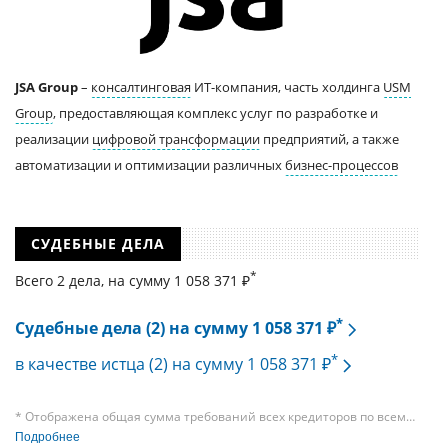
JSA Group
–
консалтинговая
ИТ-компания, часть холдинга
USM
Group
, предоставляющая комплекс услуг по разработке и
реализации
цифровой трансформации
предприятий, а также
автоматизации и оптимизации различных
бизнес-процессов
СУДЕБНЫЕ ДЕЛА
*
Всего 2 дела, на cумму 1 058 371 ₽
*
Судебные дела (2) на сумму 1 058 371 ₽
*
в качестве истца (2) на сумму 1 058 371 ₽
* Отображена общая сумма требований всех кредиторов по всем
судебным делам, в рамках которых компания подавала требования
Подробнее