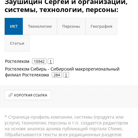
Заушицин Сергей и организации,
системы, технологии, персоны:
ИКТ
Технологии
Персоны
География
Статьи
Ростелеком
10942
1
Ростелеком Сибирь - Сибирский макрорегиональный
филиал Ростелекома
284
1
КОРОТКАЯ ССЫЛКА
* Страница-профиль компании, системы (продукта или
услуги), технологии, персоны и т.п. создается редактором
на основе анализа архива публикаций портала CNews.
Обрабатываются тексты всех редакционных разделов