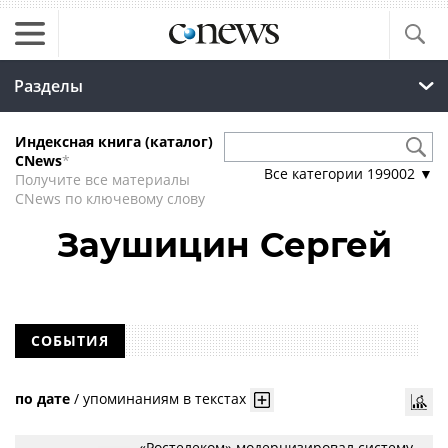
Разделы
Индексная книга (каталог)
CNews
*
Все категории
199002
▼
Получите все материалы
CNews по ключевому слову
Заушицин Сергей
СОБЫТИЯ
по дате
/
упоминаниям в текстах
«Ростелеком» модернизировал систему