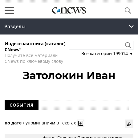
Разделы
Индексная книга (каталог)
CNews
*
Все категории
199014
▼
Получите все материалы
CNews по ключевому слову
Затолокин Иван
СОБЫТИЯ
по дате
/
упоминаниям в текстах
Фонд «Большая Перемена» построил