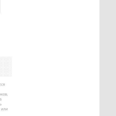
тся
ков,
а
ь
 или