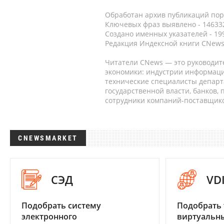
Обработан архив публикаций порт
Ключевых фраз выявлено - 146332
Создано именных указателей - 19
Редакция Индексной книги CNews
Читатели CNews — это руководит
экономики: индустрии информаци
технические специалисты депар
государственной власти, банков,
сотрудники компаний-поставщико
CNEWSMARKET
СЭД
VD
Подобрать систему
Подобрать 
электронного
виртуальны