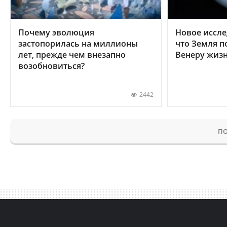
Почему эволюция
Новое иссле
застопорилась на миллионы
что Земля п
лет, прежде чем внезапно
Венеру жиз
возобновиться?
2442
ПО