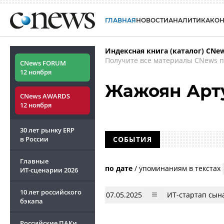
ГЛАВНАЯ
НОВОСТИ
АНАЛИТИКА
КО
Индексная книга (каталог) CNe
Получите все материалы CNews п
CNews FORUM
12 ноября
Жажоян Арт
CNews AWARDS
12 ноября
30 лет рынку ERP
в России
СОБЫТИЯ
Главные
по дате
/
упоминаниям в текстах
ИТ-сценарии
2026
10 лет российского
07.05.2025
ИТ-стартап сын
бэкапа
Российские ПАКи