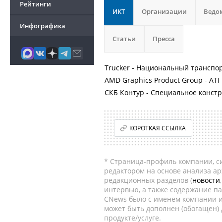
Рейтинги
ИКТ
Организации
Ведо
Инфографика
Статьи
Пресса
Trucker - Национальный транспо
AMD Graphics Product Group - ATI
СКБ Контур - Специальное конст
КОРОТКАЯ ССЫЛКА
* Страница-профиль компании, сис
редактором на основе анализа а
редакционных разделов (
новости
интервью, а также содержание па
CNews было с именем компании и
может быть дополнен (обогащен)
продукте/услуге.