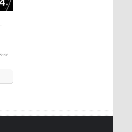
—
5196