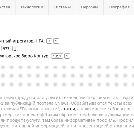
мства
Технологии
Системы
Персоны
География
ртный агрегатор, НТА
7
1
973
1
рукторское бюро Контур
1351
1
темы (продукта или услуги), технологии, персоны и т.п. создае
рхива публикаций портала CNews. Обрабатываются тексты всех
, включая "Главные новости",
статьи
, аналитические обзоры рын
ртнёрских проектов). Таким образом, чем больше публикаций н
ли продукта/услуги, тем более информативен профиль. Профил
 дополнительной информацией, в т.ч. презентацией о компании