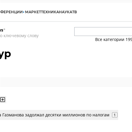
НФЕРЕНЦИИ
МАРКЕТ
ТЕХНИКА
НАУКА
ТВ
ws
*
о ключевому слову
Все категории
19
ур
а Газманова задолжал десятки миллионов по налогам
1