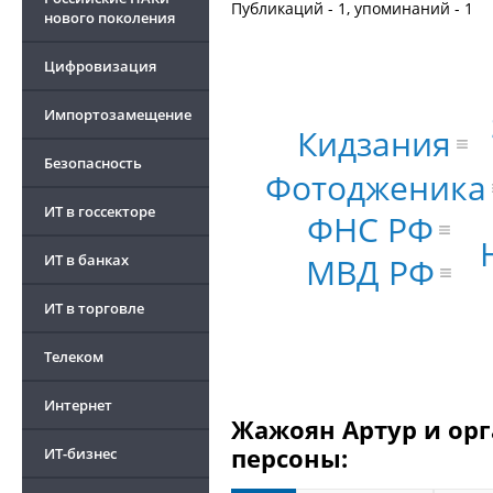
Публикаций - 1, упоминаний - 1
нового поколения
Цифровизация
Импортозамещение
Кидзания
Безопасность
Фотодженика
ИТ в госсекторе
ФНС РФ
МВД РФ
ИТ в банках
ИТ в торговле
Телеком
Интернет
Жажоян Артур и орг
персоны:
ИТ-бизнес