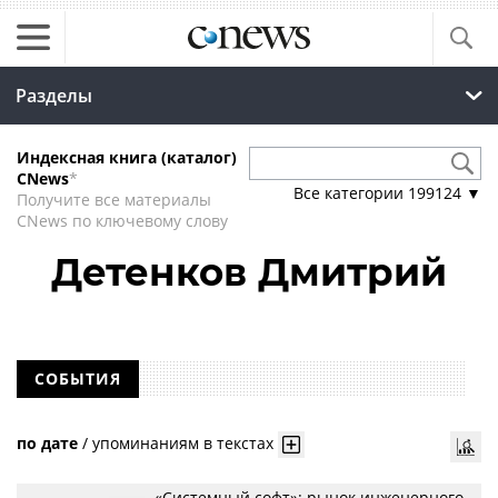
Разделы
Индексная книга (каталог)
CNews
*
Все категории
199124
▼
Получите все материалы
CNews по ключевому слову
Детенков Дмитрий
СОБЫТИЯ
по дате
/
упоминаниям в текстах
«Системный софт»: рынок инженерного