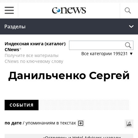
Разделы
Индексная книга (каталог)
CNews
*
Все категории
199231
▼
Получите все материалы
CNews по ключевому слову
Данильченко Сергей
СОБЫТИЯ
по дате
/
упоминаниям в текстах
«Островок» и Hotel Advisors назвали