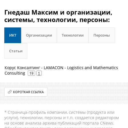
Гнедаш Максим и организации,
системы, технологии, персоны:
ИКТ
Организации
Технологии
Персоны
Статьи
Корус Консалтинг - LAMACON - Logistics and Mathematics
Consulting
19
1
КОРОТКАЯ ССЫЛКА
* Страница-профиль компании, системы (продукта или
услуги), технологии, персоны и т.п. создается редактором
на основе анализа архива публикаций портала CNews.