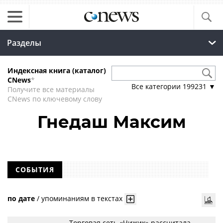
Разделы
Индексная книга (каталог)
CNews
*
Все категории
199231
▼
Получите все материалы
CNews по ключевому слову
Гнедаш Максим
СОБЫТИЯ
по дате
/
упоминаниям в текстах
Торговая сеть «Чижик» рассчитала