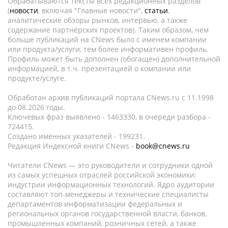
Обрабатываются тексты всех редакционных разделов
(
новости
, включая "Главные новости",
статьи
,
аналитические обзоры рынков, интервью, а также
содержание партнёрских проектов). Таким образом, чем
больше публикаций на CNews было с именем компании
или продукта/услуги, тем более информативен профиль.
Профиль может быть дополнен (обогащен) дополнительной
информацией, в т.ч. презентацией о компании или
продукте/услуге.
Обработан архив публикаций портала CNews.ru c 11.1998
до 08.2026 годы.
Ключевых фраз выявлено - 1463330, в очереди разбора -
724415.
Создано именных указателей - 199231.
Редакция Индексной книги CNews -
book@cnews.ru
Читатели CNews — это руководители и сотрудники одной
из самых успешных отраслей российской экономики:
индустрии информационных технологий. Ядро аудитории
составляют топ-менеджеры и технические специалисты
департаментов информатизации федеральных и
региональных органов государственной власти, банков,
промышленных компаний, розничных сетей, а также