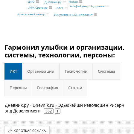
Интан
ЦФО
Дневник.ру
Альфа-Центр Здоровья
АФК Система
СФО
Контактный центр
Искусственный интеллект
Гармония улыбки и организации,
системы, технологии, персоны:
ИКТ
Организации
Технологии
Системы
Персоны
География
Статьи
Дневник.ру - Dnevnik.ru - Эдьюкейшн Революшен Рисерч
энд Девелопмент
362
1
КОРОТКАЯ ССЫЛКА