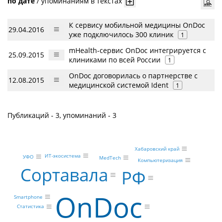
по дате
/
упоминаниям в текстах
К сервису мобильной медицины OnDoc
29.04.2016
уже подключилось 300 клиник
1
mHealth-сервис OnDoc интегрируется с
25.09.2015
клиниками по всей России
1
OnDoc договорилась о партнерстве с
12.08.2015
медицинской системой Ident
1
Публикаций - 3, упоминаний - 3
Хабаровский край
ИТ-экосистема
УФО
MedTech
Компьютеризация
Сортавала
РФ
OnDoc
Smartphone
Статистика