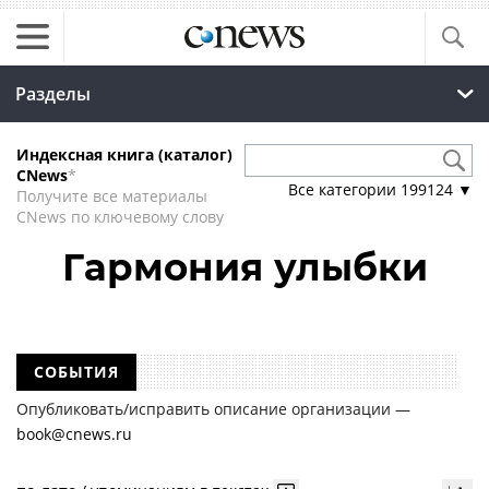
Разделы
Индексная книга (каталог)
CNews
*
Все категории
199124
▼
Получите все материалы
CNews по ключевому слову
Гармония улыбки
СОБЫТИЯ
Опубликовать/исправить описание организации —
book@cnews.ru