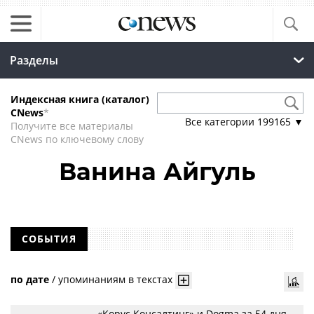
Разделы
Индексная книга (каталог)
CNews
*
Все категории
199165
▼
Получите все материалы
CNews по ключевому слову
Ванина Айгуль
СОБЫТИЯ
по дате
/
упоминаниям в текстах
«Корус Консалтинг» и Dogma за 54 дня