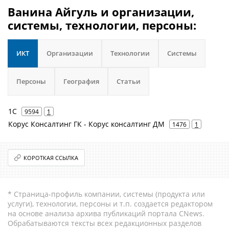
Ванина Айгуль и организации,
системы, технологии, персоны:
ИКТ
Организации
Технологии
Системы
Персоны
География
Статьи
1С
9594
1
Корус Консалтинг ГК - Корус консалтинг ДМ
1476
1
КОРОТКАЯ ССЫЛКА
* Страница-профиль компании, системы (продукта или
услуги), технологии, персоны и т.п. создается редактором
на основе анализа архива публикаций портала CNews.
Обрабатываются тексты всех редакционных разделов