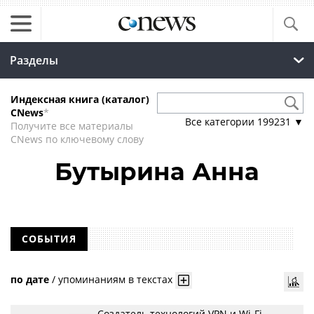
Разделы
Индексная книга (каталог)
CNews
*
Все категории
199231
▼
Получите все материалы
CNews по ключевому слову
Бутырина Анна
СОБЫТИЯ
по дате
/
упоминаниям в текстах
Создатель технологий VPN и Wi-Fi