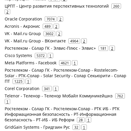
ЦРПТ - Центр развития перспективных технологий
260
2
Oracle Corporation
7074
2
Acronis - Акронис
489
2
VK - Mail.ru Group
3602
2
VK - Mail.ru Group - ВКонтакте
4964
2
Ростелеком - Сόлар ГК - Элвис-Плюс - Элвис+
181
2
Cisco Systems
5372
1
Meta Platforms - Facebook
4621
1
Ростелеком - Сόлар ГК - Ростелеком-Солар - Rostelecom-
Solar - РТК-Солар - Solar Security - Солар Секьюрити - Солар
ПТ
1225
1
Corel Corporation
341
1
Telenor - Теленор - Теленор Мобайл Коммуникейшнз
762
1
Ростелеком - Сόлар ГК - Ростелеком-Солар - РТК ИБ - РТК
Информационная безопасность - РТ-Информационная
безопасность - РТ-ИБ - ИБ Реформ
28
1
GridGain Systems - Гридгаин Рус
32
1