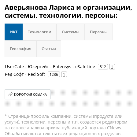
Аверьянова Лариса и организации,
системы, технологии, персоны:
ИКТ
Технологии
Системы
Персоны
География
Статьи
UserGate - Юзергейт - Entensys - eSafeLine
512
1
Ред Софт - Red Soft
1236
1
КОРОТКАЯ ССЫЛКА
* Страница-профиль компании, системы (продукта или
услуги), технологии, персоны и т.п. создается редактором
на основе анализа архива публикаций портала CNews.
Обрабатываются тексты всех редакционных разделов