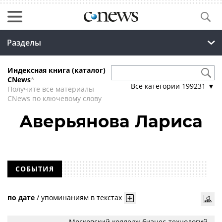
Разделы
Индексная книга (каталог)
CNews
*
Все категории
199231
▼
Получите все материалы
CNews по ключевому слову
Аверьянова Лариса
СОБЫТИЯ
по дате
/
упоминаниям в текстах
Московский колледж бизнес-технологий